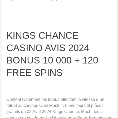
Read More »
Kings
KINGS CHANCE
Chance
Casino
CASINO AVIS 2024
Avis
2024
BONUS 10 000 + 120
Bonus
10
FREE SPINS
000
+
Leave a Comment
/
Red Dead Redemption 2 Mini-
120
Games Guide - 970
/
brightmalunga
Free
Spins
Content Comment les bonus affectent la vitesse d’un
retrait au casinos Coin Master : Liens tours et pièces
gratuits du 02 Avril 2024 Kings Chance: Machines a
sous en mode démo No Deposit Free Spins Fournisseur