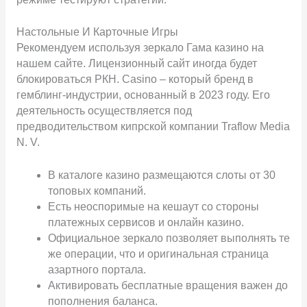
Настольные И Карточные Игры
Рекомендуем используя зеркало Гама казино на
нашем сайте. Лицензионный сайт иногда будет
блокироваться РКН. Casino – который бренд в
гемблинг-индустрии, основанный в 2023 году. Его
деятельность осуществляется под
предводительством кипрской компании Traflow Media
N. V.
В каталоге казино размещаются слоты от 30
топовых компаний.
Есть неоспоримые на кешаут со стороны
платежных сервисов и онлайн казино.
Официальное зеркало позволяет выполнять те
же операции, что и оригинальная страница
азартного портала.
Активировать бесплатные вращения важен до
пополнения баланса.