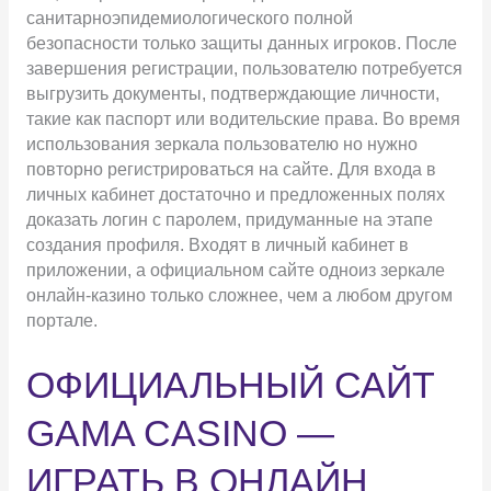
санитарноэпидемиологического полной
безопасности только защиты данных игроков. После
завершения регистрации, пользователю потребуется
выгрузить документы, подтверждающие личности,
такие как паспорт или водительские права. Во время
использования зеркала пользователю но нужно
повторно регистрироваться на сайте. Для входа в
личных кабинет достаточно и предложенных полях
доказать логин с паролем, придуманные на этапе
создания профиля. Входят в личный кабинет в
приложении, а официальном сайте одноиз зеркале
онлайн-казино только сложнее, чем а любом другом
портале.
ОФИЦИАЛЬНЫЙ САЙТ
GAMA CASINO —
ИГРАТЬ В ОНЛАЙН