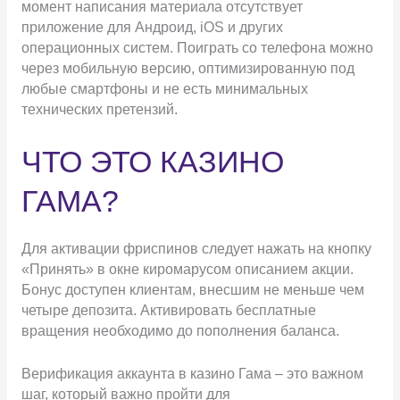
момент написания материала отсутствует
приложение для Андроид, iOS и других
операционных систем. Поиграть со телефона можно
через мобильную версию, оптимизированную под
любые смартфоны и не есть минимальных
технических претензий.
ЧТО ЭТО КАЗИНО
ГАМА?
Для активации фриспинов следует нажать на кнопку
«Принять» в окне киромарусом описанием акции.
Бонус доступен клиентам, внесшим не меньше чем
четыре депозита. Активировать бесплатные
вращения необходимо до пополнения баланса.
Верификация аккаунта в казино Гама – это важном
шаг, который важно пройти для