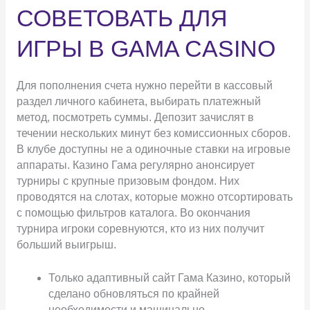
СОВЕТОВАТЬ ДЛЯ
ИГРЫ В GAMA CASINO
Для пополнения счета нужно перейти в кассовый
раздел личного кабинета, выбирать платежный
метод, посмотреть суммы. Депозит зачислят в
течении нескольких минут без комиссионных сборов.
В клубе доступны не а одиночные ставки на игровые
аппараты. Казино Гама регулярно анонсирует
турниры с крупные призовым фондом. Них
проводятся на слотах, которые можно отсортировать
с помощью фильтров каталога. Во окончания
турнира игроки соревнуются, кто из них получит
больший выигрыш.
Только адаптивный сайт Гама Казино, который
сделано обновляться по крайней
необходимости и машинально.