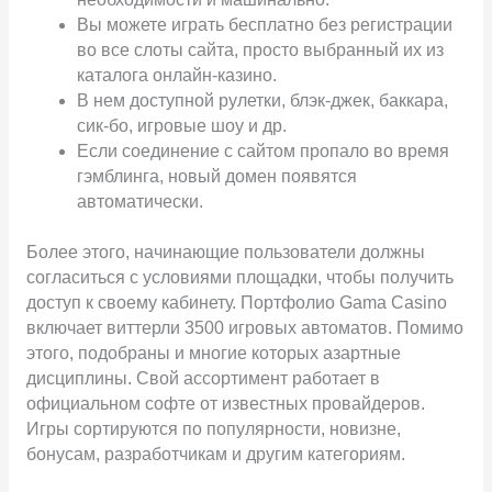
Вы можете играть бесплатно без регистрации
во все слоты сайта, просто выбранный их из
каталога онлайн-казино.
В нем доступной рулетки, блэк-джек, баккара,
сик-бо, игровые шоу и др.
Если соединение с сайтом пропало во время
гэмблинга, новый домен появятся
автоматически.
Более этого, начинающие пользователи должны
согласиться с условиями площадки, чтобы получить
доступ к своему кабинету. Портфолио Gama Casino
включает виттерли 3500 игровых автоматов. Помимо
этого, подобраны и многие которых азартные
дисциплины. Свой ассортимент работает в
официальном софте от известных провайдеров.
Игры сортируются по популярности, новизне,
бонусам, разработчикам и другим категориям.