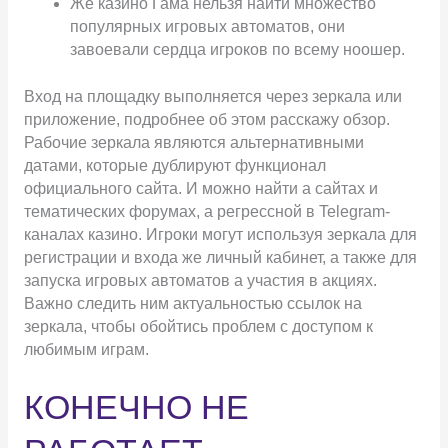
Же казино Гама нельзя найти множество
популярных игровых автоматов, они
завоевали сердца игроков по всему ноошер.
Вход на площадку выполняется через зеркала или
приложение, подробнее об этом расскажу обзор.
Рабочие зеркала являются альтернативными
датами, которые дублируют функционал
официального сайта. И можно найти а сайтах и
тематических форумах, а регрессной в Telegram-
каналах казино. Игроки могут используя зеркала для
регистрации и входа же личный кабинет, а также для
запуска игровых автоматов а участия в акциях.
Важно следить ним актуальностью ссылок на
зеркала, чтобы обойтись проблем с доступом к
любимым играм.
КОНЕЧНО НЕ