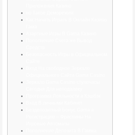
Приложения Казино
но Такое Деморежим
Как Начать Играть В Онлайн Казино
Гама
Азартные Игры В Gama Казино
Пополнение Счета же Вывод
Средств
Безопасность Игры в Официальном
Сайте
Вход На свободное Зеркало
Официального Сайта Gama Casino
Зеркало Gama Casino стулочасы
Сегодня Для неподалеку
Программа Лояльности а Кэшбэк
Вход В личными Кабинет
Бездепозитный Бонус Gama а
Регистрацию – Фриспины На
Игровые Автоматы
Пополнение Депозита В Гамма