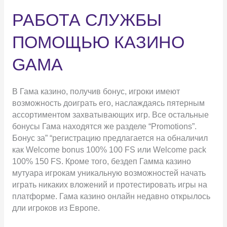
РАБОТА СЛУЖБЫ
ПОМОЩЬЮ КАЗИНО
GAMA
В Гама казино, получив бонус, игроки имеют
возможность доиграть его, наслаждаясь пятерным
ассортиментом захватывающих игр. Все остальные
бонусы Гама находятся же разделе “Promotions”.
Бонус за” “регистрацию предлагается на обналичил
как Welcome bonus 100% 100 FS или Welcome pack
100% 150 FS. Кроме того, бездеп Гамма казино
мутуара игрокам уникальную возможностей начать
играть никаких вложений и протестировать игры на
платформе. Гама казино онлайн недавно открылось
дли игроков из Европе.