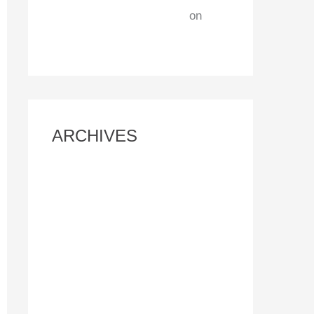
A WordPress Commenter
on
Hello world!
ARCHIVES
February 2025
August 2024
July 2024
June 2024
May 2024
April 2024