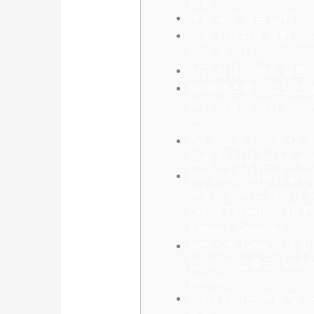
방법
계정 세부 정보 입력
기존 사용자를 위한 입
어떤 게 있나요?
신규 입금 이벤트 결론
Bet원엑스벳 프로모션코
주요 이벤트 정리 코리
그
Bet 스포츠 13만원 Or 
만원 첫 입금 보너스 
Bet 보너스 사용법 알
계정과 보너스 계정의 
Online Fingernails Or 
Toenails Seminars
원엑스벳 1xbet 소개 
입, 주소, 입출금, 보너
해외배
Bet의 카지노 게임 및 