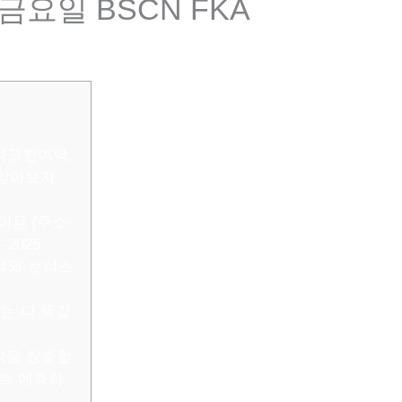
 금요일 BSCN FKA
 먹고튄이력,
 알아보자
 이용 [주소·
2025
류와 보너스
는 다 똑같
수익을 창출할
벤트 예측하