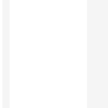
1xbet AZ Casino
1xbet Casino AZ
1xbet Casino Online
1xbet india
1xbet Korea
1xbet KR
1xbet malaysia
1xbet Morocco
1xbet Ng Casino Müəyyən:
Premium Oyuna Və çox
Mükafatlara Pasportunuz – 218
1xbet russia