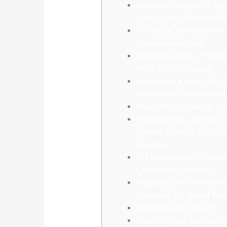
Mostbet Girişine Bir U
Aracılığıyla Erişebilir 
Teknolojik Gelişmelerin
Deneyimine Etkisi
Mostbet Ödeme Yönteml
Hızlı Çekim Avantajı
Mostbet’te Kriket Maçla
Yayınlarını Izleyebilir 
Mostbet’te Hatlar Ve Or
Mostbet Spor Jackpot: 
Tahmin Edin Ve Ödül H
Kazanın
Pul Vəsaitlərinin Yerləş
Çıxarılması Mostbet
Mostbet314: Türk Kumarb
Kapsamlı Bir Genel Bak
Mostbet Giriş Ekranı
Mostbet Spor Bahisleri 