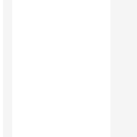
1xbet AZ Casino
1xbet Casino AZ
1xbet Casino Online
1xbet india
1xbet Korea
1xbet KR
1xbet malaysia
1xbet Morocco
1xbet Ng Casino Müəyyən:
Premium Oyuna Və çox
Mükafatlara Pasportunuz – 218
1xbet russia