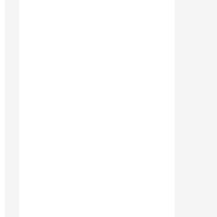
March 2024
February 2024
June 2023
May 2023
April 2023
March 2023
February 2023
January 2023
December 2022
November 2022
October 2022