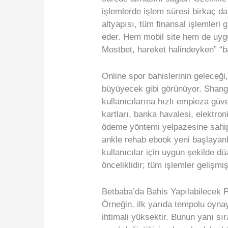
işlemlerde işlem süresi birkaç d
altyapısı, tüm finansal işlemleri 
eder. Hem mobil site hem de uyg
Mostbet, hareket halindeyken” “
Online spor bahislerinin geleceği,
büyüyecek gibi görünüyor. Shangr
kullanıcılarına hızlı empieza güve
kartları, banka havalesi, elektron
ödeme yöntemi yelpazesine sahip
ankle rehab ebook yeni başlayan
kullanıcılar için uygun şekilde d
önceliklidir; tüm işlemler gelişmiş
Betbaba’da Bahis Yapılabilecek P
Örneğin, ilk yarıda tempolu oynay
ihtimali yüksektir. Bunun yanı sır