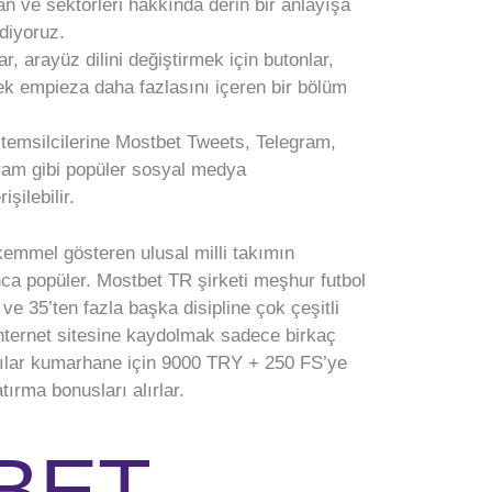
an ve sektörleri hakkında derin bir anlayışa
diyoruz.
, arayüz dilini değiştirmek için butonlar,
ek empieza daha fazlasını içeren bir bölüm
 temsilcilerine Mostbet Tweets, Telegram,
am gibi popüler sosyal medya
şilebilir.
kemmel gösteren ulusal milli takımın
ca popüler. Mostbet TR şirketi meşhur futbol
ve 35’ten fazla başka disipline çok çeşitli
internet sitesine kaydolmak sadece birkaç
cılar kumarhane için 9000 TRY + 250 FS’ye
tırma bonusları alırlar.
BET