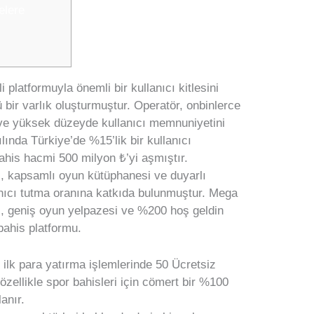
elere
 platformuyla önemli bir kullanıcı kitlesini
bir varlık oluşturmuştur. Operatör, onbinlerce
 ve yüksek düzeyde kullanıcı memnuniyetini
ında Türkiye’de %15’lik bir kullanıcı
his hacmi 500 milyon ₺’yi aşmıştır.
i, kapsamlı oyun kütüphanesi ve duyarlı
lanıcı tutma oranına katkıda bulunmuştur. Mega
i, geniş oyun yelpazesi ve %200 hoş geldin
bahis platformu.
, ilk para yatırma işlemlerinde 50 Ücretsiz
özellikle spor bahisleri için cömert bir %100
anır.