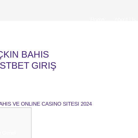
Home
About Us
ÇKIN BAHIS
STBET GIRIŞ
ga
HIS VE ONLINE CASINO SITESI 2024
e Genel