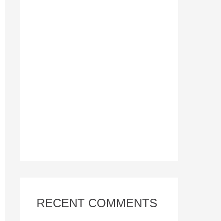
Начинающих 2024″
Как Играть а Покер С
Биткойнами Руководство Для
Начинающих 2024″
“türkiye’nin Güvenilir Casino
Sitesi Bonuslar Ve Ödemeler
“türkiye’nin Güvenilir Casino
Sitesi Bonuslar Ve Ödemeler
RECENT COMMENTS