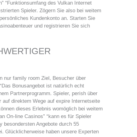
n” “Funktionsumfang des Vulkan Internet
strierten Spieler. Zögern Sie also bei weitem
r persönliches Kundenkonto an. Starten Sie
asinoabenteuer und registrieren Sie sich
.
CHWERTIGER
en nur family room Ziel, Besucher über
“Das Bonusangebot ist natürlich echt
inem Partnerprogramm. Spieler, perish über
r auf direktem Wege auf expire Internetseite
können dieses Erlebnis womöglich bei weitem
an On-line Casinos” “kann es für Spieler
y besondersten Angebote durch 55
ei. Glücklicherweise haben unsere Experten