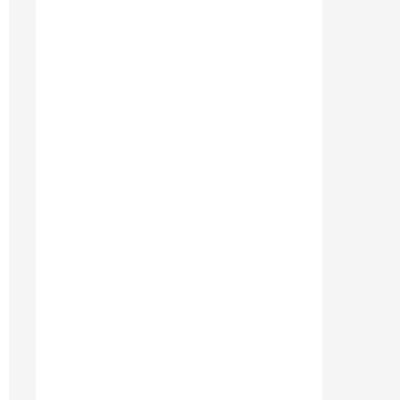
1xbet AZ Casino
1xbet Casino AZ
1xbet Casino Online
1xbet india
1xbet Korea
1xbet KR
1xbet malaysia
1xbet Morocco
1xbet Ng Casino Müəyyən:
Premium Oyuna Və çox
Mükafatlara Pasportunuz – 218
1xbet russia