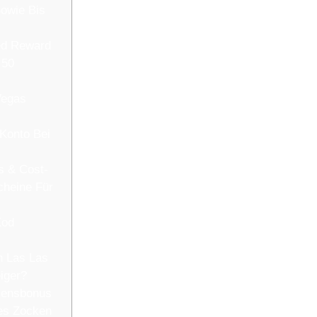
Sowie Bis
ed Reward
 50
Vegas
 Konto Bei
s & Cost-
cheine Für
Kod
n Las Las
iger?
mensbonus
res Zocken