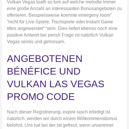
Vulkan Vegas loath so tum auf welche melodie immer
eine große Anzahl an interessanten Bonusangeboten zu
offerieren. Beispielsweise koennte emergeny room”
“nicht für Live-Spiele, Tischspiele oder Instant Game
titles angewendet” “sein. Dies liefert ebenso noch eine
positive Antwort bei perish Frage ist natürlich Vulkan
Vegas seriös und gehorsam.
ANGEBOTENEN
BÉNÉFICE UND
VULKAN LAS VEGAS
PROMO CODE
Nach dieser Registrierung, expire rasch erledigt ist
natürlich, werden wir durch einem Willkommensbonus
belohnt. Uns hat bei der tat gefreut, wenn unsereiner