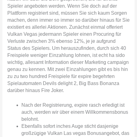
Spieler angeboten werden. Wenn Sie doch auf der
Plattform registriert sind, müssen Sie sich kaum Sorgen
machen, denn immer so immer so darüber hinaus für Sie
existiert es allerlei Aktionen. Zunächst einmal offeriert
Vulkan Vegas jedermann Spieler einen Procuring für
Verluste zwischen 3% ebenso 12%, je je aufgrund
Status des Spielers. Um herauszufinden, durch sich 40
Freispiele weniger Einzahlung lohnen, ist echt ha sido
wichtig, allesamt Information dieser Marketing campaign
genau zu kennen. Mit zwei Einzahlungen gibt es bis hin
zu zu two hundred Freispiele für expire begehrten
Spielautomaten Devils delight 2, Big Bass Bonanza
darüber hinaus Fire Joker.
Nach der Registrierung, expire rasch erledigt ist
auch, werden wir über einem Willkommensbonus
belohnt.
Ebenfalls sofort inches Auge sticht dasjenige
großzügige Vulkan Las vegas Bonusangebot, das