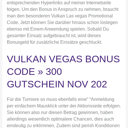
entsprechenden Hyperlinks auf meiner Internetseite
folgen. Um den Bonus in Anspruch zu nehmen, braucht
man den besonderen Vulkan Las vegas Promotional
Code. Jetzt können Sie darüber hinaus schon loslegen
ebenso mit Einem Anwendung spielen. Sobald Du
gesamter Einsatz aufgebraucht ist, wird dieses
Bonusgeld für zusätzliche Einsätze geschluckt.
VULKAN VEGAS BONUS
CODE » 300
GUTSCHEIN NOV 202
Für die Turniere so muss ebenfalls eine” “Anmeldung
per einfachem Mausklick unter der Aktionsseite erfolgen.
Sie können also nur diesen Betrag gewinnen, haben
allerdings wesentlich optimalere Chancen, dies auch
eindeutig zu erklimmen. Zudem sind perish Konditionen