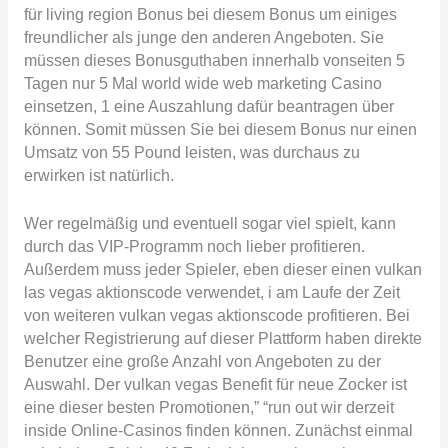
für living region Bonus bei diesem Bonus um einiges
freundlicher als junge den anderen Angeboten. Sie
müssen dieses Bonusguthaben innerhalb vonseiten 5
Tagen nur 5 Mal world wide web marketing Casino
einsetzen, 1 eine Auszahlung dafür beantragen über
können. Somit müssen Sie bei diesem Bonus nur einen
Umsatz von 55 Pound leisten, was durchaus zu
erwirken ist natürlich.
Wer regelmäßig und eventuell sogar viel spielt, kann
durch das VIP-Programm noch lieber profitieren.
Außerdem muss jeder Spieler, eben dieser einen vulkan
las vegas aktionscode verwendet, i am Laufe der Zeit
von weiteren vulkan vegas aktionscode profitieren. Bei
welcher Registrierung auf dieser Plattform haben direkte
Benutzer eine große Anzahl von Angeboten zu der
Auswahl. Der vulkan vegas Benefit für neue Zocker ist
eine dieser besten Promotionen,” “run out wir derzeit
inside Online-Casinos finden können. Zunächst einmal