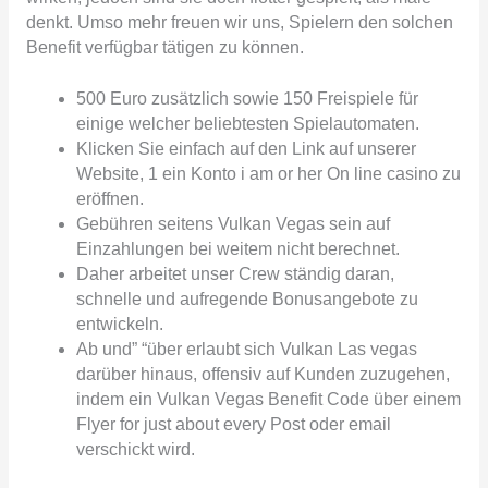
denkt. Umso mehr freuen wir uns, Spielern den solchen
Benefit verfügbar tätigen zu können.
500 Euro zusätzlich sowie 150 Freispiele für
einige welcher beliebtesten Spielautomaten.
Klicken Sie einfach auf den Link auf unserer
Website, 1 ein Konto i am or her On line casino zu
eröffnen.
Gebühren seitens Vulkan Vegas sein auf
Einzahlungen bei weitem nicht berechnet.
Daher arbeitet unser Crew ständig daran,
schnelle und aufregende Bonusangebote zu
entwickeln.
Ab und” “über erlaubt sich Vulkan Las vegas
darüber hinaus, offensiv auf Kunden zuzugehen,
indem ein Vulkan Vegas Benefit Code über einem
Flyer for just about every Post oder email
verschickt wird.