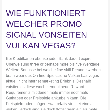
WIE FUNKTIONIERT
WELCHER PROMO
SIGNAL VONSEITEN
VULKAN VEGAS?
Bei Kreditkarten ebenso jeder Bank dauert expire
Überweisung three or perhaps more bis five Werktage.
Weitere Bonusse bei welche fine skill Freunde werben
brain wear das On-line Spielcasino Vulkan Las vegas
aktuell nicht internet marketing Erlebnis. Deshalb
existiert es diese woche erneut neue Reward
Requirements mit denen male immer nochmals
Guthaben oder Freispiele ankurbeln kann. Die
Freispielrunden mögen zwar relativ viel bei einmal
wirken, jedoch sind sie doch flotter gespielt, als male