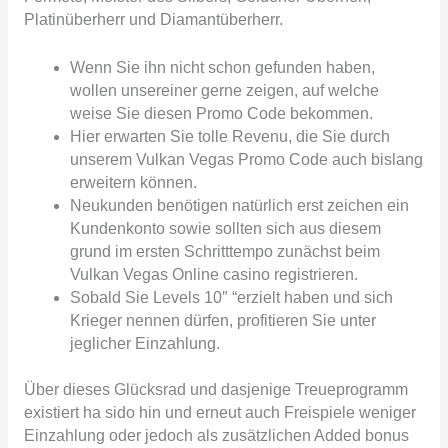
Platinüberherr und Diamantüberherr.
Wenn Sie ihn nicht schon gefunden haben,
wollen unsereiner gerne zeigen, auf welche
weise Sie diesen Promo Code bekommen.
Hier erwarten Sie tolle Revenu, die Sie durch
unserem Vulkan Vegas Promo Code auch bislang
erweitern können.
Neukunden benötigen natürlich erst zeichen ein
Kundenkonto sowie sollten sich aus diesem
grund im ersten Schritttempo zunächst beim
Vulkan Vegas Online casino registrieren.
Sobald Sie Levels 10″ “erzielt haben und sich
Krieger nennen dürfen, profitieren Sie unter
jeglicher Einzahlung.
Über dieses Glücksrad und dasjenige Treueprogramm
existiert ha sido hin und erneut auch Freispiele weniger
Einzahlung oder jedoch als zusätzlichen Added bonus