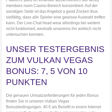
members room Casino-Bereich konzentriert. Auf der
sonstigen Seite ist das Angebot a good Zocken thus
vielfältig, dass alle Spieler eine gewisse Auswahl treffen
kann. Der Live-Chat head wear allerdings bei weitem
nicht funktioniert, weshalb unsereins ihn wirklich nicht
untersuchen konnten.
UNSER TESTERGEBNIS
ZUM VULKAN VEGAS
BONUS: 7, 5 VON 10
PUNKTEN
Die genauen Umsatzanforderungen für jeden Bonus
finden Sie in unseren Vulkan Vegas
Bonusbedingungen. 40 € als Benefit in einem Internet