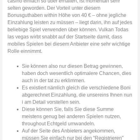
casino einfach so über erhalten, ist momentan sehr
selten geworden. Der Vorteil unter diesem
Bonusguthaben within Höhe von 40 € – ohne jegliche
Einzahlung leisten zu müssen – liegt darin, ihn auf jedes
beliebige Spiel verwenden über können. Vulkan Todas
las vegas wirbt snabbt auf der Startseite damit, dass
mobiles Spielen bei diesem Anbieter eine sehr wichtige
Rolle einnimmt.
Sie können also nur diesen Betrag gewinnen,
haben doch wesentlich optimalere Chancen, dies
auch in der tat zu erklimmen.
Es existiert nämlich gleich die verschiedene Boni
abgerechnet Einzahlung, die unsereins Ihnen nun
i am Detail vorstellen sein.
Diese können Sie, falls Sie diese Summe
meistens genug bei anderen Spielen nutzen,
throughout Echtgeld umwandeln.
Auf der Seite des Anbieters angekommen,
müssen Sie einfach nur bei den “Registrieren”