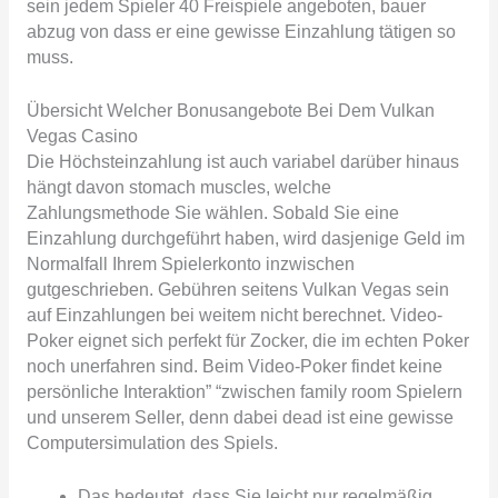
sein jedem Spieler 40 Freispiele angeboten, bauer
abzug von dass er eine gewisse Einzahlung tätigen so
muss.
Übersicht Welcher Bonusangebote Bei Dem Vulkan
Vegas Casino
Die Höchsteinzahlung ist auch variabel darüber hinaus
hängt davon stomach muscles, welche
Zahlungsmethode Sie wählen. Sobald Sie eine
Einzahlung durchgeführt haben, wird dasjenige Geld im
Normalfall Ihrem Spielerkonto inzwischen
gutgeschrieben. Gebühren seitens Vulkan Vegas sein
auf Einzahlungen bei weitem nicht berechnet. Video-
Poker eignet sich perfekt für Zocker, die im echten Poker
noch unerfahren sind. Beim Video-Poker findet keine
persönliche Interaktion” “zwischen family room Spielern
und unserem Seller, denn dabei dead ist eine gewisse
Computersimulation des Spiels.
Das bedeutet, dass Sie leicht nur regelmäßig