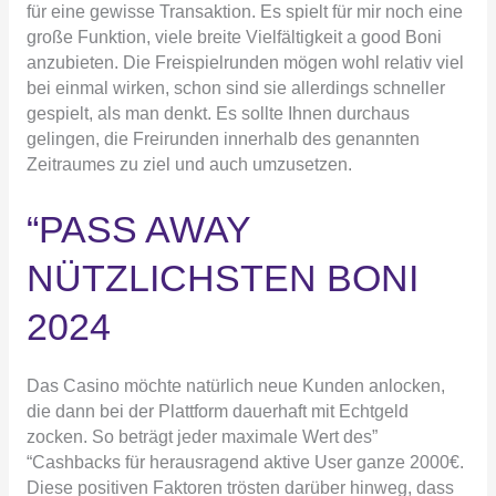
für eine gewisse Transaktion. Es spielt für mir noch eine
große Funktion, viele breite Vielfältigkeit a good Boni
anzubieten. Die Freispielrunden mögen wohl relativ viel
bei einmal wirken, schon sind sie allerdings schneller
gespielt, als man denkt. Es sollte Ihnen durchaus
gelingen, die Freirunden innerhalb des genannten
Zeitraumes zu ziel und auch umzusetzen.
“PASS AWAY
NÜTZLICHSTEN BONI
2024
Das Casino möchte natürlich neue Kunden anlocken,
die dann bei der Plattform dauerhaft mit Echtgeld
zocken. So beträgt jeder maximale Wert des”
“Cashbacks für herausragend aktive User ganze 2000€.
Diese positiven Faktoren trösten darüber hinweg, dass