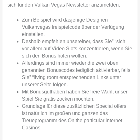
sich für den Vulkan Vegas Newsletter anzumelden.
Zum Beispiel wird dasjenige Designen
Vulkanvegas freispielcode über der Verfügung
einstellen.
Deshalb empfehlen unsereiner, dass Sie” “sich
vor allem auf Video Slots konzentrieren, wenn Sie
sich den Bonus holen wollen.
Allerdings sind immer wieder die zwei oben
genannten Bonuscodes lediglich aktivierbar, falls
Sie” “living room entsprechenden Links unter
unserer Seite folgen.
Mit Bonusguthaben haben Sie freie Wahl, unser
Spiel Sie gratis zocken möchten.
Grundlage für diese zusätzlichen Special offers
ist natürlich im großen und ganzen das
Treueprogramm des On the particular internet
Casinos.