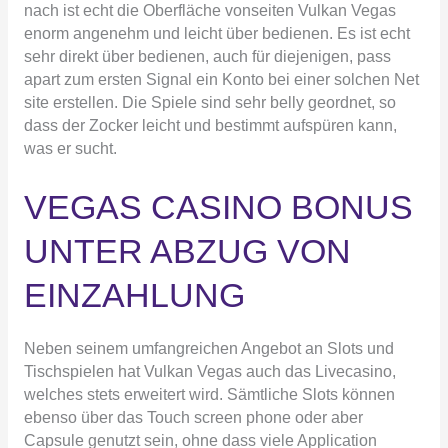
nach ist echt die Oberfläche vonseiten Vulkan Vegas
enorm angenehm und leicht über bedienen. Es ist echt
sehr direkt über bedienen, auch für diejenigen, pass
apart zum ersten Signal ein Konto bei einer solchen Net
site erstellen. Die Spiele sind sehr belly geordnet, so
dass der Zocker leicht und bestimmt aufspüren kann,
was er sucht.
VEGAS CASINO BONUS
UNTER ABZUG VON
EINZAHLUNG
Neben seinem umfangreichen Angebot an Slots und
Tischspielen hat Vulkan Vegas auch das Livecasino,
welches stets erweitert wird. Sämtliche Slots können
ebenso über das Touch screen phone oder aber
Capsule genutzt sein, ohne dass viele Application