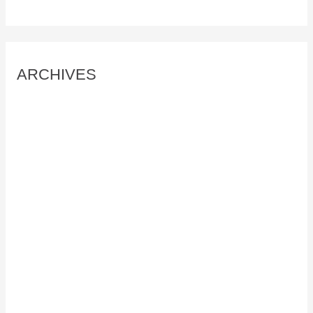
ARCHIVES
February 2025
August 2024
July 2024
June 2024
May 2024
April 2024
March 2024
February 2024
June 2023