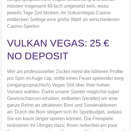
müssen insgesamt 40-fach umgesetzt sein, wozu
jeweils Tage Zeit bleiben. Im VulkanVegas Casino
entdecken Selbige eine große Wahl an verschiedenen
Casino-Spielen.
VULKAN VEGAS: 25 €
NO DEPOSIT
Wer als professioneller Zocker meist die höheren Profite
pro Spin im Auge cap, sollte einen Feuer speiender berg
(umgangssprachlich) Vegas Slot über ihrer hohen
Varianz wählen. Damit unsere Spieler möglichst super
Gewinnchancen erhalten, entbieten (veraltet) wir eine
ganze Reihe an attraktiven Boni und Sonderaktionen
an. Durch die Boni steigert sich Ihr Spielbudget, sodass
Sie ein kaum länger spielen können. Die Freispiele
realisieren ihr Übriges dazu, Ihnen nebenbei ein paar