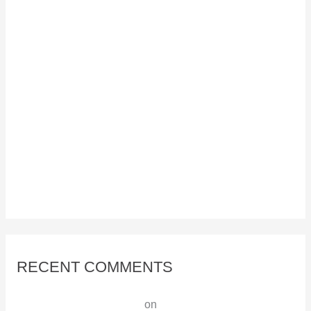
Mostbet Italia Casinò E Bookmaker Sul Sito Graduato!
f
Как Играть а Покер С Биткойнами Руководство Для
o
Начинающих 2024″
r
Как Играть а Покер С Биткойнами Руководство Для
:
Начинающих 2024″
“türkiye’nin Güvenilir Casino Sitesi Bonuslar Ve
Ödemeler
“türkiye’nin Güvenilir Casino Sitesi Bonuslar Ve
Ödemeler
RECENT COMMENTS
A WordPress Commenter
on
Hello world!