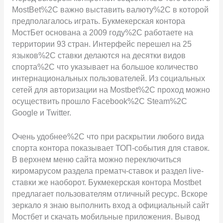
MostBet%2C важно выставить валюту%2C в которой
предполагалось играть. Букмекерская контора
МостБет основана а 2009 году%2C работаете на
территории 93 стран. Интерфейс перешел на 25
языков%2C ставки делаются на десятки видов
спорта%2C что указывает на большое количество
интернациональных пользователей. Из социальных
сетей для авторизации на Mostbet%2C проход можно
осуществить прошло Facebook%2C Steam%2C
Google и Twitter.
Очень удобнее%2C что при раскрытии любого вида
спорта контора показывает ТОП-события для ставок.
В верхнем меню сайта можно переключиться
киромарусом раздела прематч-ставок и раздел live-
ставки же наоборот. Букмекерская контора Mostbet
предлагает пользователям отличный ресурс. Вскоре
зеркало я знаю выполнить вход а официальный сайт
Мостбет и скачать мобильные приложения. Вывод