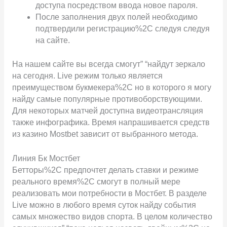
доступа посредством ввода новое пароля.
После заполнения двух полей необходимо
подтвердили регистрацию%2C следуя следуя
на сайте.
На нашем сайте вы всегда смогут” “найдут зеркало
на сегодня. Live режим только является
преимуществом букмекера%2C но в которого я могу
найду самые популярные противоборствующими.
Для некоторых матчей доступна видеотрансляция
также инфографика. Время напрашивается средств
из казино Mostbet зависит от выбранного метода.
Линия Бк Мостбет
Бетторы%2C предпочтет делать ставки и режиме
реального время%2C смогут в полный мере
реализовать мои потребности в Мостбет. В разделе
Live можно в любого время суток найду события
самых множество видов спорта. В целом количество