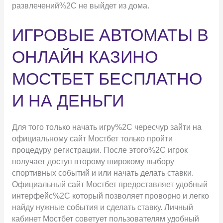
развлечений%2C не выйдет из дома.
ИГРОВЫЕ АВТОМАТЫ В
ОНЛАЙН КАЗИНО
МОСТБЕТ БЕСПЛАТНО
И НА ДЕНЬГИ
Для того только начать игру%2C чересчур зайти на
официальному сайт Мостбет только пройти
процедуру регистрации. После этого%2C игрок
получает доступ второму широкому выбору
спортивных событий и или начать делать ставки.
Официальный сайт Мостбет предоставляет удобный
интерфейс%2C который позволяет проворно и легко
найду нужные события и сделать ставку. Личный
кабинет Мостбет советует пользователям удобный