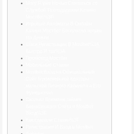
Могу Я уже Ночью Связаться со
Службой Техподдержки Казино
Мостбет%3F
Игровые Автоматы В Онлайн
Казино Мостбет Бесплатно только
На Деньги
Шаги Регистрации В Mostbet%3A
Быстро И так%3A
Промокод Мостбет
Мобильные Ставки
Mostbet Вход на Официальный
Сайт Букмекерской Конторы –
мальской Личного Кабинета а Его
Функционал
Сколько Времени займет
Верификация Счёта и Mostbet
Вход%3F
Как сделали Ставки%3F
Регистрация И Вход в Mostbet
Депозит