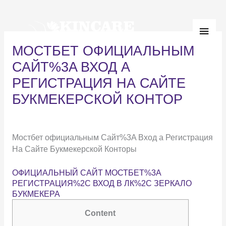
Skip
Main
to
content
Men
МОСТБЕТ ОФИЦИАЛЬНЫМ
САЙТ%3A ВХОД А
РЕГИСТРАЦИЯ НА САЙТЕ
БУКМЕКЕРСКОЙ КОНТОР
Leave a Comment
/
Uncategorized
/ By
brightmalunga
Мостбет официальным Сайт%3A Вход а Регистрация
На Сайте Букмекерской Конторы
ОФИЦИАЛЬНЫЙ САЙТ МОСТБЕТ%3A
РЕГИСТРАЦИЯ%2C ВХОД В ЛК%2C ЗЕРКАЛО
БУКМЕКЕРА
Content