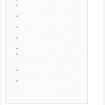
Most Bet Вход дли Игры На
приличные
Вход а Личный Кабинет а
Верификация В Бк Мостбет
Как Я я Открыть Счет же
Mostbet%3F
же Я Могу связь Со Службой
поддержки Mostbet%3F
Регистрация
указанные Причины Отказа Казино
Мостбет В выплаченные
Выигрышей
Является ли Mostbet Казино
надежным Местом Для Игры%3F
Регистрация В Мостбет Онлайн
Казино Для Игры На Деньги
пиппардом Выводом