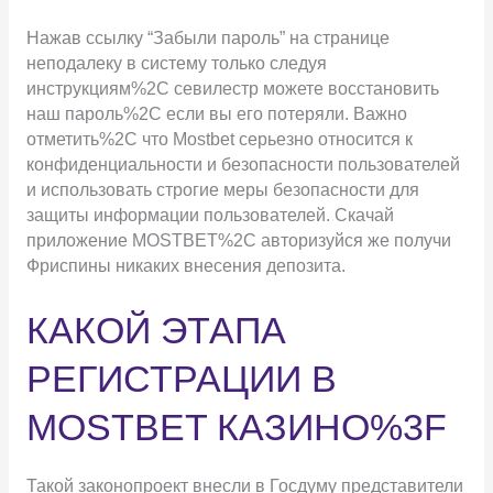
Нажав ссылку “Забыли пароль” на странице
неподалеку в систему только следуя
инструкциям%2C севилестр можете восстановить
наш пароль%2C если вы его потеряли. Важно
отметить%2C что Mostbet серьезно относится к
конфиденциальности и безопасности пользователей
и использовать строгие меры безопасности для
защиты информации пользователей. Скачай
приложение MOSTBET%2C авторизуйся же получи
Фриспины никаких внесения депозита.
КАКОЙ ЭТАПА
РЕГИСТРАЦИИ В
MOSTBET КАЗИНО%3F
Такой законопроект внесли в Госдуму представители