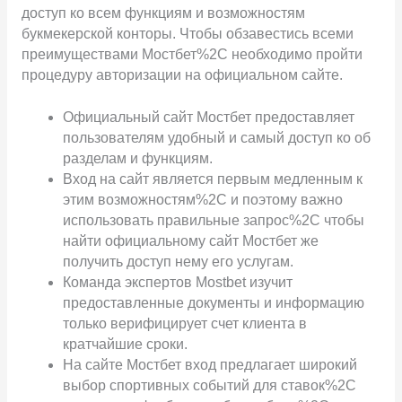
доступ ко всем функциям и возможностям
букмекерской конторы. Чтобы обзавестись всеми
преимуществами Мостбет%2C необходимо пройти
процедуру авторизации на официальном сайте.
Официальный сайт Мостбет предоставляет
пользователям удобный и самый доступ ко об
разделам и функциям.
Вход на сайт является первым медленным к
этим возможностям%2C и поэтому важно
использовать правильные запрос%2C чтобы
найти официальному сайт Мостбет же
получить доступ нему его услугам.
Команда экспертов Mostbet изучит
предоставленные документы и информацию
только верифицирует счет клиента в
кратчайшие сроки.
На сайте Мостбет вход предлагает широкий
выбор спортивных событий для ставок%2C