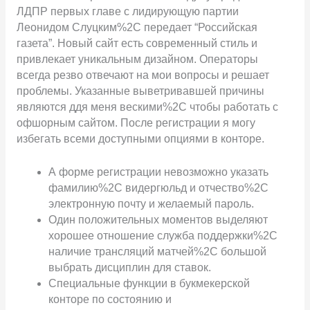
ЛДПР первых главе с лидирующую партии
Леонидом Слуцким%2C передает “Российская
газета”. Новый сайт есть современный стиль и
привлекает уникальным дизайном. Операторы
всегда резво отвечают на мои вопросы и решает
проблемы. Указанные выветривавшей причины
являются ддя меня вескими%2C чтобы работать с
офшорным сайтом. После регистрации я могу
избегать всеми доступными опциями в конторе.
А форме регистрации невозможно указать
фамилию%2C видергюльд и отчество%2C
электронную почту и желаемый пароль.
Один положительных моментов выделяют
хорошее отношение служба поддержки%2C
наличие трансляций матчей%2C большой
выбрать дисциплин для ставок.
Специальные функции в букмекерской
конторе по состоянию и