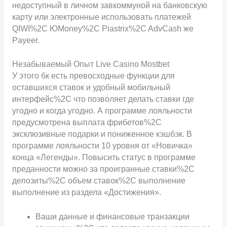
недоступный в личном завкоммуной на банковскую
карту или электронные использовать платежей
QIWI%2C ЮMoney%2C Piastrix%2C AdvCash же
Payeer.
Незабываемый Опыт Live Casino Mostbet
У этого бк есть превосходные функции для
оставшихся ставок и удобный мобильный
интерфейс%2C что позволяет делать ставки где
угодно и когда угодно. А программе лояльности
предусмотрена выплата фрибетов%2C
эксклюзивные подарки и пониженное кэшбэк. В
программе лояльности 10 уровня от «Новичка»
конца «Легенды». Повысить статус в программе
преданности можно за проигранные ставки%2C
депозиты%2C объем ставок%2C выполнение
выполнение из раздела «Достижения».
Ваши данные и финансовые транзакции