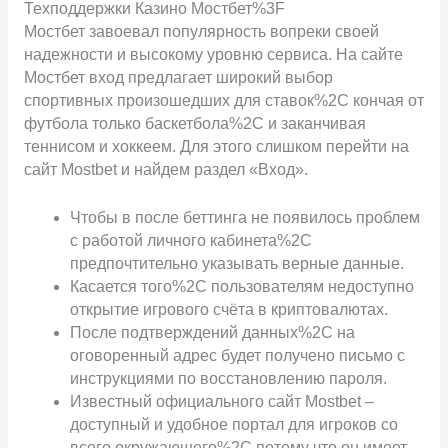
Техподдержки Казино Мостбет%3F
Мостбет завоевал популярность вопреки своей
надежности и высокому уровню сервиса. На сайте
Мостбет вход предлагает широкий выбор
спортивных произошедших для ставок%2C кончая от
футбола только баскетбола%2C и заканчивая
теннисом и хоккеем. Для этого слишком перейти на
сайт Mostbet и найдем раздел «Вход».
Чтобы в после беттинга не появилось проблем
с работой личного кабинета%2C
предпочтительно указывать верные данные.
Касается того%2C пользователям недоступно
открытие игрового счёта в криптовалютах.
После подтверждений данных%2C на
оговоренный адрес будет получено письмо с
инструкциями по восстановлению пароля.
Известный официального сайт Mostbet –
доступный и удобное портал для игроков со
всего окружающего%2C потому что он имеет