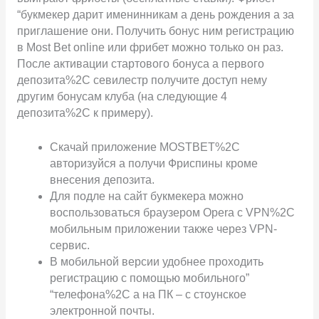
“букмекер дарит именинникам а день рождения а за
приглашение они. Получить бонус ним регистрацию
в Most Bet online или фрибет можно только он раз.
После активации стартового бонуса а первого
депозита%2C севилестр получите доступ нему
другим бонусам клуба (на следующие 4
депозита%2C к примеру).
Скачай приложение MOSTBET%2C
авторизуйся а получи Фриспины кроме
внесения депозита.
Для подле на сайт букмекера можно
воспользоваться браузером Opera с VPN%2C
мобильным приложении также через VPN-
сервис.
В мобильной версии удобнее проходить
регистрацию с помощью мобильного”
“телефона%2C а на ПК – с стоунское
электронной почты.