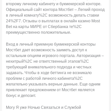
второму личному кабинету и букмекерской конторе.
Официальный сайт контора Мостбет – Легкий проход
в личный комнату%2C возможность делать ставки
24%2F7. Отзывы о выплатах в онлайн казино Most
Bet на карты МИРЕ от Сбербанка те%2C
преимущественно положительные.
Вход в личный приемную букмекерской конторы
Мостбет дает возможность заиметь доступ к
остальным опциям игрового портала. Авторизация –
нехитрый%2C не ответственный этапов%2C
требующий внимательного подхода и честных
задавать. Чтобы в ходе беттинга не возникало
проблем с работой личного кабинета%2C
желательно указывать верные данные. Еще одним
привлекает предложением от Мостбет является
бонус и депозит.
Могу Я уже Ночью Связаться и Службой