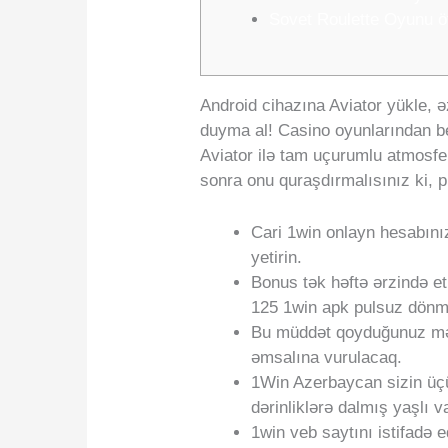
Sovet Roulette Oyunu ö
Android cihazına Aviator yükle, 
duyma al! Casino oyunlarından be
Aviator ilə tam uçurumlu atmosfe
sonra onu quraşdırmalısınız ki, p
Cari 1win onlayn hesabını
yetirin.
Bonus tək həftə ərzində et
125 1win apk pulsuz dönmə
Bu müddət qoyduğunuz mər
əmsalına vurulacaq.
1Win Azerbaycan sizin üç
dərinliklərə dalmış yaşlı 
1win veb saytını istifadə