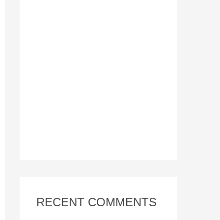
Начинающих 2024″
Как Играть а Покер С
Биткойнами Руководство Для
Начинающих 2024″
“türkiye’nin Güvenilir Casino
Sitesi Bonuslar Ve Ödemeler
“türkiye’nin Güvenilir Casino
Sitesi Bonuslar Ve Ödemeler
RECENT COMMENTS