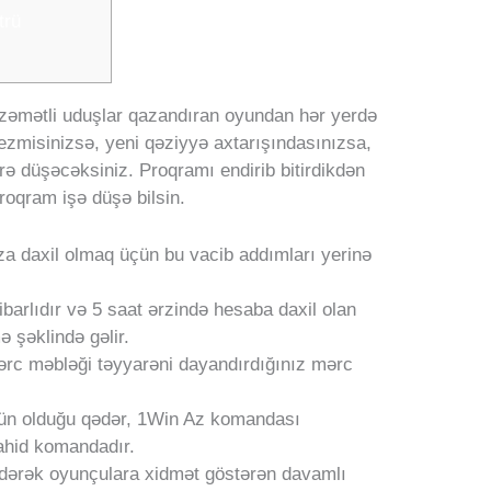
trü
əzəmətli uduşlar qazandıran oyundan hər yerdə
zmisinizsə, yeni qəziyyə axtarışındasınızsa,
rə düşəcəksiniz. Proqramı endirib bitirdikdən
roqram işə düşə bilsin.
za daxil olmaq üçün bu vacib addımları yerinə
ibarlıdır və 5 saat ərzində hesaba daxil olan
 şəklində gəlir.
c məbləği təyyarəni dayandırdığınız mərc
ün olduğu qədər, 1Win Az komandası
vahid komandadır.
 edərək oyunçulara xidmət göstərən davamlı