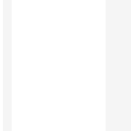
1xbet AZ Casino
1xbet Casino AZ
1xbet Casino Online
1xbet india
1xbet Korea
1xbet KR
1xbet malaysia
1xbet Morocco
1xbet Ng Casino Müəyyən:
Premium Oyuna Və çox
Mükafatlara Pasportunuz – 218
1xbet russia