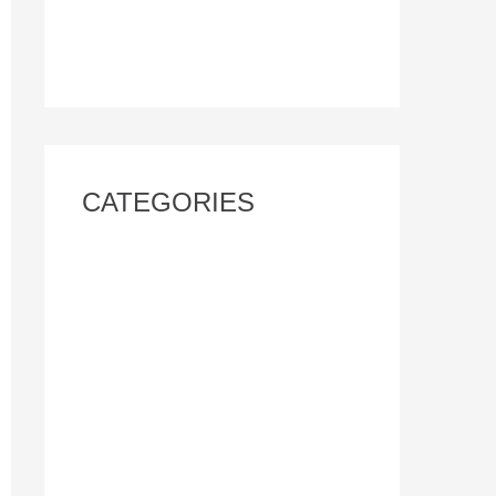
September 2022
February 2021
CATEGORIES
1 Win Giris, 1win Mobil Giriş, 1
Win Türkiye Girişi – 130
1w
1Win AZ Casino
1win Azerbaycan Başlanğıc Login
Və Qeydiyyat Yukle กองสื่อสาร