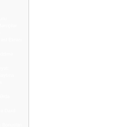
unu
ərcçilər
ı
əsl Ekranı
əddimə
yat:
aytına
a
 Əldə
ə Daxil
 Bonusları