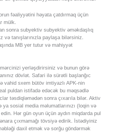
orun fəaliyyətini həyata çatdırmaq üçün
r mülk.
dan sonra subyektiv subyektiv əməkdaşlıq
 və tanışlarınızla paylaşa bilərsiniz.
aşında MB yer tutur və mahiyyət
ərcinizi yerləşdirirsiniz və bunun görə
ınız dövlət. Safari ilə sürətli başlanğıc
elə vahid sxem bütöv imtiyazlı APK-nin
 real puldan istifadə edəcək bu məqsədlə
lar təsdiqləmədən sonra çıxarıla bilər. Aktiv
ə ya sosial media məlumatlarınızı (loqin və
edin. Hər gün oyun üçün aydın miqdarda pul
nara çıxmamağı tövsiyə edirik. İstədiyiniz
 məbləği daxil etmək və sorğu göndərmək