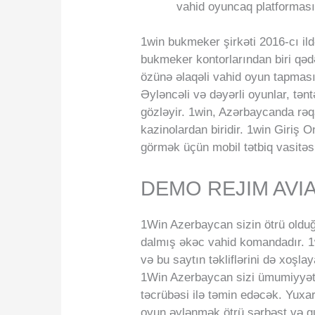
vahid oyuncaq platformasın
1win bukmeker şirkəti 2016-cı ild
bukmeker kontorlarından biri qə
özünə əlaqəli vahid oyun tapmas
Əyləncəli və dəyərli oyunlar, tənt
gözləyir. 1win, Azərbaycanda rə
kazinolardan biridir. 1win Giriş 
görmək üçün mobil tətbiq vasitəs
DEMO REJIM AVI
1Win Azerbaycan sizin ötrü olduğ
dalmış əkəc vahid komandadır. 1
və bu saytın təkliflərini də xoşl
1Win Azerbaycan sizi ümumiyyətlə
təcrübəsi ilə təmin edəcək. Yuxa
oyun əylənmək ötrü sərbəst və gu