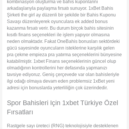
kombinasyon oluşturma ve bahis kuponlarını
arkadaşlarıyla paylaşma fırsatı sunuyor. 1xBet Bahis
Şirketi the girl ay düzenli bir şekilde bir Bahis Kuponu
Savaşı düzenleyerek oyunculara ek added bonus
kazanma fırsatı verir. Bu durum birçok bahis sitesinin
kısıtlı finans seçenekleri ile işlem yapıyor olmasına
neden olmaktadır. Fakat OneBahis bonusları sektördeki
gücü sayesinde oyuncuların isteklerine karşılık gelen
pra çekme empieza pra yatırma seçeneklerini bünyesine
katabilmiştir. 1xbet Finans seçeneklerinin güncel olup
olmadığının kontrollerini her defasında yapmanızı
tavsiye ediyoruz. Geniş çerçevede var olan bahisleriyle
ilgi odağı olmaya devam eden problemsiz 1xBet yeni
adresi için bonuslarda yeterliliğin çok üzerindedir.
Spor Bahisleri Için 1xbet Türkiye Özel
Fırsatları
Rastgele sayı üreteci (RNG) teknolojisiyle desteklenen