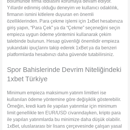
bölümünde firma iddiasını korumaya devam ediyor.
Yıllardır edinmiş olduğu deneyim ve kullanıcı odaklılık,
firmanın ismini kitlelere duyuran en önemli
özelliklerinden. Para çekme işlemi için 1xBet hesabınıza
giriş yapın, “Para Çek” ya da “Çekme” seçeneğini seçin
empieza uygun ödeme yöntemini kullanarak çekim
talebinde bulunun. Hesap güvenliği önemlidir empieza
yukarıdaki ipuçlarını takip ederek 1xBet ya da benzeri
platformlarda hesabınızı daha güvende tutabilirsiniz.
Spor Bahislerinde Devrim Niteliğindeki
1xbet Türkiye
Minimum empieza maksimum yatırım limitleri ise
kullanılan ödeme yöntemine göre değişiklik gösterebilir.
Örneğin, kredi kartı ile yapılan yatırımlar için minimum
limit genellikle ten EUR/USD civarındayken, kripto para
ile yapılan yatırımlarda bu minimize daha düşük olabilir.
1xBet, uluslararası bir lisans çerçevesinde çalışan yasal