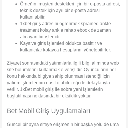
Örneğin, müşteri destekleri için bir e-posta adresi,
teknik destek için ayrı bir e-posta adresi
kullanılabilir.
1xbet giriş adresini öğrenmek sprained ankle
treatment kolay ankle rehab ebook de zaman
almayan bir işlemdir.
Kayıt ve giriş işlemleri oldukça basittir ve
kullanıcılar kolayca hesaplarını yönetebilirler.
Ziyaret sonrasındaki yatırımlarla ilgili bilgi alımında web
site bölümlerini kullanmak elverişlidir. Oyuncuların her
konu hakkında bilgiye sahip olunması istendiği için
yatırım işlemlerinin nasıl olabileceği de detaylarıyla
verilir. 1xBet mobil giriş ile sobre yeni işlemlerin
başlatılması noktasında bir eksiklik yoktur.
Bet Mobil Giriş Uygulamaları
Güncel bir ayna siteye erişmenin bir başka yolu de uma