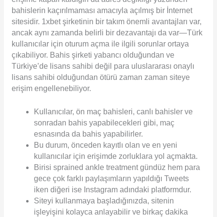
bahislerin kaçırılmaması amacıyla açılmış bir İnternet
sitesidir. 1xbet şirketinin bir takım önemli avantajları var,
ancak aynı zamanda belirli bir dezavantajı da var—Türk
kullanıcılar için oturum açma ile ilgili sorunlar ortaya
çıkabiliyor. Bahis şirketi yabancı olduğundan ve
Türkiye’de lisans sahibi değil para uluslararası onaylı
lisans sahibi olduğundan ötürü zaman zaman siteye
erişim engellenebiliyor.
Kullanıcılar, ön maç bahisleri, canlı bahisler ve
sonradan bahis yapabilecekleri gibi, maç
esnasında da bahis yapabilirler.
Bu durum, önceden kayıtlı olan ve en yeni
kullanıcılar için erişimde zorluklara yol açmakta.
Birisi sprained ankle treatment gündüz hem para
gece çok farklı paylaşımların yapıldığı Tweets
iken diğeri ise Instagram adındaki platformdur.
Siteyi kullanmaya başladığınızda, sitenin
işleyişini kolayca anlayabilir ve birkaç dakika