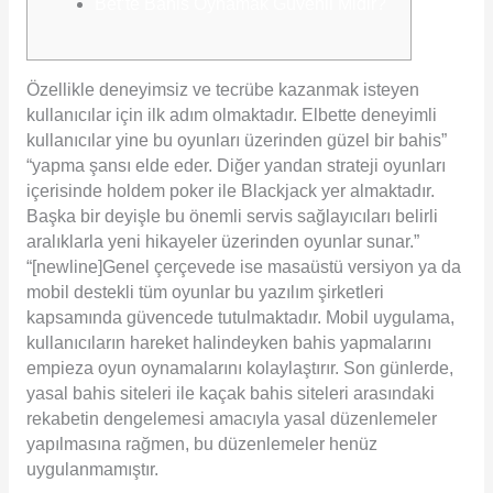
Bet’te Bahis Oynamak Güvenli Midir?
Özellikle deneyimsiz ve tecrübe kazanmak isteyen
kullanıcılar için ilk adım olmaktadır. Elbette deneyimli
kullanıcılar yine bu oyunları üzerinden güzel bir bahis”
“yapma şansı elde eder. Diğer yandan strateji oyunları
içerisinde holdem poker ile Blackjack yer almaktadır.
Başka bir deyişle bu önemli servis sağlayıcıları belirli
aralıklarla yeni hikayeler üzerinden oyunlar sunar.”
“[newline]Genel çerçevede ise masaüstü versiyon ya da
mobil destekli tüm oyunlar bu yazılım şirketleri
kapsamında güvencede tutulmaktadır. Mobil uygulama,
kullanıcıların hareket halindeyken bahis yapmalarını
empieza oyun oynamalarını kolaylaştırır. Son günlerde,
yasal bahis siteleri ile kaçak bahis siteleri arasındaki
rekabetin dengelemesi amacıyla yasal düzenlemeler
yapılmasına rağmen, bu düzenlemeler henüz
uygulanmamıştır.