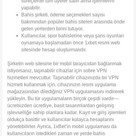
süreçlerde tüm üyeler satın alma işlemlerini
yapabilir.
Bahis şirketi, ödeme seçenekleri sayısı
bakımından popüler bahis siteleri arasında önde
gelen yerlerden birini tutuyor.
Kullanıcılar, spor bahislerine veya şans oyunları
oynamaya başlamadan önce 1xbet resmi web
sitesinde hesap oluşturmalıdır.
Şirketin web sitesine bir mobil tarayıcıdan bağlanmak
istiyorsanız, taşınabilir cihazlar için sobre VPN
hizmetleri mevcuttur. Taşınabilir cihazınızda bir VPN
hizmeti kullanmak için, cihazınızın resmi uygulama
mağazasından dilediğiniz VPN uygulamasını indirerek
yükleyin. Bu tür uygulamaların birçok çeşidi vardır—
ücretsizden ücretliye, basit tasarımlardan gelişmiş
işlevselliğe sahip olanlara kadar. Kayıt ve giriş işlemleri
oldukça basittir ve kullanıcılar kolayca hesaplarını
yönetebilirler. Ayrıca, 1xBet’in mobil uygulaması da
kullanıcıların istedikleri zaman ve yerde bahis