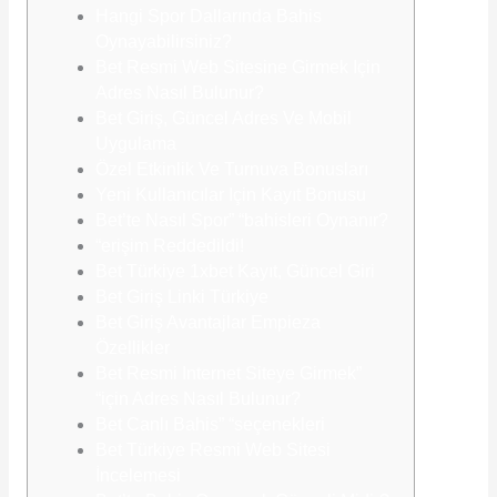
Hangi Spor Dallarında Bahis
Oynayabilirsiniz?
Bet Resmi Web Sitesine Girmek Için
Adres Nasıl Bulunur?
Bet Giriş, Güncel Adres Ve Mobil
Uygulama
Özel Etkinlik Ve Turnuva Bonusları
Yeni Kullanıcılar Için Kayıt Bonusu
Bet’te Nasıl Spor” “bahisleri Oynanır?
“erişim Reddedildi!
Bet Türkiye 1xbet Kayıt, Güncel Giri
Bet Giriş Linki Türkiye
Bet Giriş Avantajlar Empieza
Özellikler
Bet Resmi Internet Siteye Girmek”
“için Adres Nasıl Bulunur?
Bet Canlı Bahis” “seçenekleri
Bet Türkiye Resmi Web Sitesi
İncelemesi