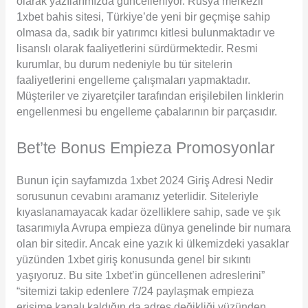
olarak yazılarımızda güncelleniyor. Rusya merkezli
1xbet bahis sitesi, Türkiye’de yeni bir geçmişe sahip
olmasa da, sadık bir yatırımcı kitlesi bulunmaktadır ve
lisanslı olarak faaliyetlerini sürdürmektedir. Resmi
kurumlar, bu durum nedeniyle bu tür sitelerin
faaliyetlerini engelleme çalışmaları yapmaktadır.
Müşteriler ve ziyaretçiler tarafından erişilebilen linklerin
engellenmesi bu engelleme çabalarının bir parçasıdır.
Bet’te Bonus Empieza Promosyonlar
Bunun için sayfamızda 1xbet 2024 Giriş Adresi Nedir
sorusunun cevabını aramanız yeterlidir. Siteleriyle
kıyaslanamayacak kadar özelliklere sahip, sade ve şık
tasarımıyla Avrupa empieza dünya genelinde bir numara
olan bir sitedir. Ancak eine yazık ki ülkemizdeki yasaklar
yüzünden 1xbet giriş konusunda genel bir sıkıntı
yaşıyoruz. Bu site 1xbet’in güncellenen adreslerini”
“sitemizi takip edenlere 7/24 paylaşmak empieza
erişime kapalı kaldığın da adres değikliği yüzünden