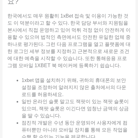
요?
한국에서도 매우 원활히 1xBet 접속 및 이용이 가능한 것
도 이 덕분이라고 할 수 있다. 한국 담당 부서와 지원팀을
본사에서 직접 운영하고 있어 먹튀 걱정 없이 안전하게 이
용할 수 있으며 법적인 측면에서도 안전한 유일한 업체 중
하나로 평가된다. 그런 다음 프로그램을 열고 플랫폼에 대
한 로그인 세부 정보를 지정하고 근본적으로 새로운 조건
에 대한 예측을 시작할 수 있습니다. 또한 통해응용 프로
그램 모바일 1XBET 북 메이커에 등록하기 쉽습니다.
1xbet 앱을 설치하기 위해, 귀하의 휴대폰의 보안
설정을 조정하여 알려지지 않은 출처에서의 다운
로드를 허용하세요.
일반 온라인 슬롯 말고도 잭팟이 있는 잭팟 슬롯이
있으며, 잭팟 슬롯은 이긴다면 엄청난 금액의 상금
을 딸 수 있습니다.
점진적 개발은 수년 동안 운영되어 사용자에게 컴
퓨터뿐만 아니라 모바일 장치를 통해 모든 작업을
수행 할 수있는 기능을 제공합니다.