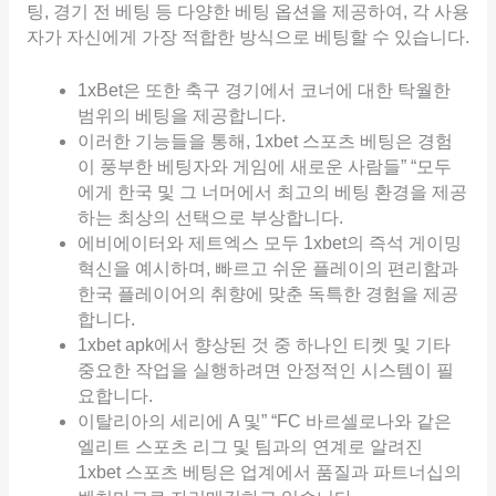
팅, 경기 전 베팅 등 다양한 베팅 옵션을 제공하여, 각 사용
자가 자신에게 가장 적합한 방식으로 베팅할 수 있습니다.
1xBet은 또한 축구 경기에서 코너에 대한 탁월한
범위의 베팅을 제공합니다.
이러한 기능들을 통해, 1xbet 스포츠 베팅은 경험
이 풍부한 베팅자와 게임에 새로운 사람들” “모두
에게 한국 및 그 너머에서 최고의 베팅 환경을 제공
하는 최상의 선택으로 부상합니다.
에비에이터와 제트엑스 모두 1xbet의 즉석 게이밍
혁신을 예시하며, 빠르고 쉬운 플레이의 편리함과
한국 플레이어의 취향에 맞춘 독특한 경험을 제공
합니다.
1xbet apk에서 향상된 것 중 하나인 티켓 및 기타
중요한 작업을 실행하려면 안정적인 시스템이 필
요합니다.
이탈리아의 세리에 A 및” “FC 바르셀로나와 같은
엘리트 스포츠 리그 및 팀과의 연계로 알려진
1xbet 스포츠 베팅은 업계에서 품질과 파트너십의