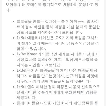
보안을 위해 도메인을 정기적으로 변경하여 운영하고 있
다.
프로필을 만드는 절차에는 북 메이커 공식 웹 사이
트의 정식 버전을 통해 계정을 개설 할 때와 동일한
정보 세트를 지정하는 것이 포함됩니다.
1xBet 애플리케이션은 iOS 기기의 특성을 고려하
여 설계되었기 때문에, 뛰어난 성능과 안정성을 경
험할 수 있습니다.
1xBet Korea의 역동적인 세계로 뛰어들기 전에, 이
베팅 회사를 특별하게 만드는 핵심 세부사항을 숙
지하는 시간을 가져보세요.
1xBet은 기존 회원들을 위한 더 나은 환경을 제공
하고자 어플을 만드는것이지, 신규 회원을 마켓에
서 유입시키기 위해 어플을 만들지 않습니다.
1xBet 앱의 이러한 결제 과정은 사용자 친화적으로
설계되어 한국 플레이어에게 수월한 베팅 경험을
제공합니다.
플레이어들은 다양한 게임 회사와 게임 종류를 플