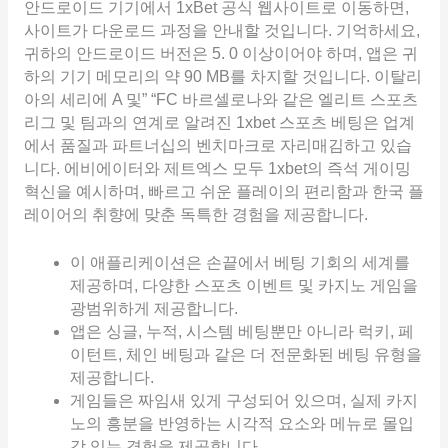
안드로이드 기기에서 1xBet 공식 웹사이트로 이동하면,
사이트가 다운로드 과정을 안내할 것입니다. 기억하세요,
귀하의 안드로이드 버전은 5. 0 이상이어야 하며, 앱은 귀
하의 기기 메모리의 약 90 MB를 차지할 것입니다. 이탈리
아의 세리에 A 및” “FC 바르셀로나와 같은 엘리트 스포츠
리그 및 팀과의 연계로 알려진 1xbet 스포츠 베팅은 업계
에서 품질과 파트너십의 벤치마크로 자리매김하고 있습
니다. 에비에이터와 제트엑스 모두 1xbet의 즉석 게이밍
혁신을 예시하며, 빠르고 쉬운 플레이의 편리함과 한국 플
레이어의 취향에 맞춘 독특한 경험을 제공합니다.
이 애플리케이션은 손끝에서 베팅 기회의 세계를
제공하며, 다양한 스포츠 이벤트 및 카지노 게임을
광범위하게 제공합니다.
앱은 싱글, 누적, 시스템 베팅뿐만 아니라 럭키, 페
이턴트, 체인 베팅과 같은 더 전문화된 베팅 유형을
제공합니다.
게임들은 짜임새 있게 구성되어 있으며, 실제 카지
노의 흥분을 반영하는 시각적 요소와 메뉴로 몰입
감 있는 경험을 제공합니다.