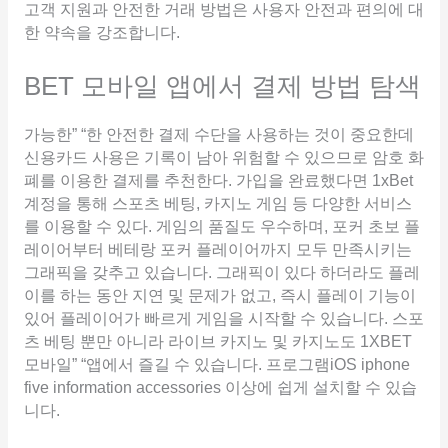
고객 지원과 안전한 거래 방법은 사용자 안전과 편의에 대
한 약속을 강조합니다.
BET 모바일 앱에서 결제 방법 탐색
가능한” “한 안전한 결제 수단을 사용하는 것이 중요한데
신용카드 사용은 기록이 남아 위험할 수 있으므로 암호 화
폐를 이용한 결제를 추천한다. 가입을 완료했다면 1xBet
계정을 통해 스포츠 베팅, 카지노 게임 등 다양한 서비스
를 이용할 수 있다. 게임의 품질도 우수하며, 포커 초보 플
레이어부터 베테랑 포커 플레이어까지 모두 만족시키는
그래픽을 갖추고 있습니다. 그래픽이 있다 하더라도 플레
이를 하는 동안 지연 및 문제가 없고, 즉시 플레이 기능이
있어 플레이어가 빠르게 게임을 시작할 수 있습니다. 스포
츠 베팅 뿐만 아니라 라이브 카지노 및 카지노도 1XBET
모바일” “앱에서 즐길 수 있습니다. 프로그램iOS iphone
five information accessories 이상에 쉽게 설치할 수 있습
니다.