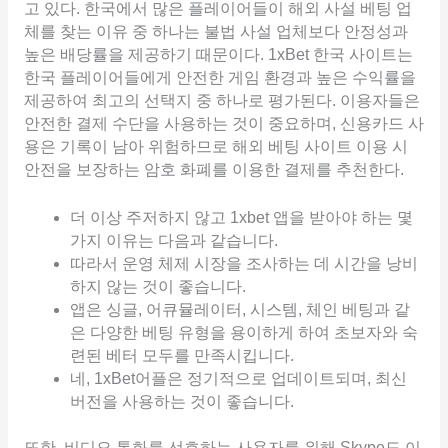
고 있다. 한국에서 많은 플레이어들이 해외 사설 베팅 업
체를 찾는 이유 중 하나는 불법 사설 업체보다 안정성과
높은 배당률을 제공하기 때문이다. 1xBet 한국 사이트는
한국 플레이어들에게 안전한 게임 환경과 높은 수익률을
제공하여 최고의 선택지 중 하나로 평가된다. 이용자들은
안전한 결제 수단을 사용하는 것이 중요하며, 신용카드 사
용은 기록이 남아 위험하므로 해외 베팅 사이트 이용 시
안전을 보장하는 암호 화폐를 이용한 결제를 추천한다.
더 이상 주저하지 않고 1xbet 앱을 받아야 하는 몇
가지 이유는 다음과 같습니다.
따라서 운영 체제 시장을 조사하는 데 시간을 낭비
하지 않는 것이 좋습니다.
앱은 싱글, 어큐뮬레이터, 시스템, 체인 베팅과 같
은 다양한 베팅 유형을 용이하게 하여 초보자와 숙
련된 베터 모두를 만족시킵니다.
네, 1xBet어플은 정기적으로 업데이트되며, 최신
버전을 사용하는 것이 좋습니다.
또한, 비디오 통화를 선호하는 사용자를 위해 Skype도 이