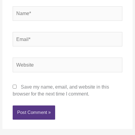
Name*
Email*
Website
Save my name, email, and website in this
browser for the next time I comment.