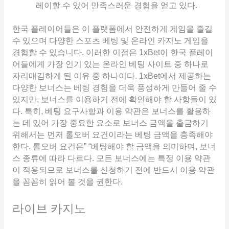
레이할 수 있어 만족스러운 경험을 얻고 있다.
한국 플레이어들은 이 플랫폼에서 안전하게 게임을 즐길
수 있으며 다양한 스포츠 베팅 및 온라인 카지노 게임을
경험할 수 있습니다. 이러한 이점은 1xBet이 한국 플레이
어들에게 가장 인기 있는 온라인 베팅 사이트 중 하나로
자리매김하게 된 이유 중 하나이다. 1xBet에서 제공하는
다양한 보너스는 베팅 경험을 더욱 풍성하게 만들어 줄 수
있지만, 보너스를 이용하기 전에 확인해야 할 사항들이 있
다. 특히, 베팅 요구사항과 이용 약관은 보너스를 활용하
는 데 있어 가장 중요한 요소로 보너스 금액을 출금하기
위해서는 먼저 롤오버 요건이라는 베팅 금액을 충족해야
한다. 롤오버 요건은” “베팅해야 할 금액을 의미하며, 보너
스 종류에 따라 다르다. 모든 보너스에는 특정 이용 약관
이 적용되므로 보너스를 신청하기 전에 반드시 이용 약관
을 꼼꼼히 읽어 볼 것을 권한다.
라이브 카지노