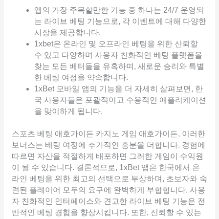
앱의 가장 주목할만한 기능 중 하나는 24/7 운영되
는 라이브 베팅 기능으로, 각 이벤트에 대해 다양한
시장을 제공합니다.
1xbet은 온라인 및 오프라인 베팅을 위한 신뢰할
수 있고 다양하며 사용자 친화적인 베팅 플랫폼을
찾는 모든 베터들을 유혹하며, 새로운 승리와 특별
한 베팅 여정을 약속합니다.
1xBet 모바일 앱의 기능을 더 자세히 살펴보면, 한
국 사용자들은 포괄적이고 수용적인 애플리케이션
을 맞이하게 됩니다.
스포츠 베팅 애호가이든 카지노 게임 애호가이든, 이러한
보너스는 베팅 여정에 추가적인 흥분을 더합니다. 경험에
따르면 자산을 적절하게 배포하면 그러한 게임이 수익원
이 될 수 있습니다. 결론적으로, 1xBet 앱은 한국에서 온
라인 베팅을 위한 최고의 선택으로 부상하며, 초보자와 숙
련된 플레이어 모두의 요구에 완벽하게 부합합니다. 사용
자 친화적인 인터페이스와 견고한 라이브 베팅 기능은 전
반적인 베팅 경험을 향상시킵니다. 또한, 신뢰할 수 있는