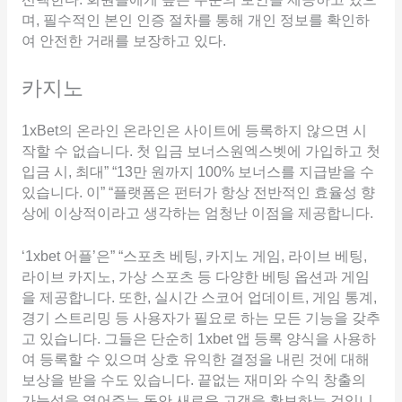
며, 필수적인 본인 인증 절차를 통해 개인 정보를 확인하
여 안전한 거래를 보장하고 있다.
카지노
1xBet의 온라인 온라인은 사이트에 등록하지 않으면 시
작할 수 없습니다. 첫 입금 보너스원엑스벳에 가입하고 첫
입금 시, 최대” “13만 원까지 100% 보너스를 지급받을 수
있습니다. 이” “플랫폼은 펀터가 항상 전반적인 효율성 향
상에 이상적이라고 생각하는 엄청난 이점을 제공합니다.
‘1xbet 어플’은” “스포츠 베팅, 카지노 게임, 라이브 베팅,
라이브 카지노, 가상 스포츠 등 다양한 베팅 옵션과 게임
을 제공합니다. 또한, 실시간 스코어 업데이트, 게임 통계,
경기 스트리밍 등 사용자가 필요로 하는 모든 기능을 갖추
고 있습니다. 그들은 단순히 1xbet 앱 등록 양식을 사용하
여 등록할 수 있으며 상호 유익한 결정을 내린 것에 대해
보상을 받을 수도 있습니다. 끝없는 재미와 수익 창출의
가능성을 열어주는 동안 새로운 고객을 확보하는 것입니