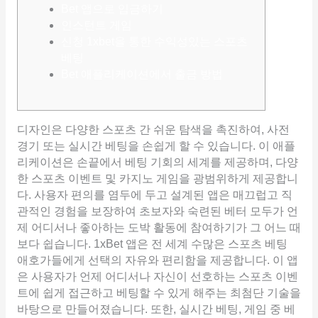
Bet 앱으로 입금하기
인스턴트 게임
신청 1xbet을 통한 수익성있는 스포츠
베팅
Bet 애플리케이션에서 출금 방법
디자인은 다양한 스포츠 간 쉬운 탐색을 촉진하여, 사전
경기 또는 실시간 베팅을 손쉽게 할 수 있습니다. 이 애플
리케이션은 손끝에서 베팅 기회의 세계를 제공하며, 다양
한 스포츠 이벤트 및 카지노 게임을 광범위하게 제공합니
다. 사용자 편의를 염두에 두고 설계된 앱은 매끄럽고 직
관적인 경험을 보장하여 초보자와 숙련된 베터 모두가 언
제 어디서나 좋아하는 도박 활동에 참여하기가 그 어느 때
보다 쉽습니다. 1xBet 앱은 전 세계 수많은 스포츠 베팅
애호가들에게 선택의 자유와 편리함을 제공합니다. 이 앱
은 사용자가 언제 어디서나 자신이 선호하는 스포츠 이벤
트에 쉽게 접근하고 베팅할 수 있게 해주는 최첨단 기술을
바탕으로 만들어졌습니다. 또한, 실시간 베팅, 게임 중 베