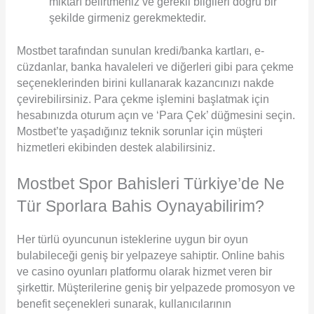
miktarı belirtmeniz ve gerekli bilgileri doğru bir
şekilde girmeniz gerekmektedir.
Mostbet tarafından sunulan kredi/banka kartları, e-
cüzdanlar, banka havaleleri ve diğerleri gibi para çekme
seçeneklerinden birini kullanarak kazancınızı nakde
çevirebilirsiniz. Para çekme işlemini başlatmak için
hesabınızda oturum açın ve ‘Para Çek’ düğmesini seçin.
Mostbet’te yaşadığınız teknik sorunlar için müşteri
hizmetleri ekibinden destek alabilirsiniz.
Mostbet Spor Bahisleri Türkiye’de Ne
Tür Sporlara Bahis Oynayabilirim?
Her türlü oyuncunun isteklerine uygun bir oyun
bulabileceği geniş bir yelpazeye sahiptir. Online bahis
ve casino oyunları platformu olarak hizmet veren bir
şirkettir. Müşterilerine geniş bir yelpazede promosyon ve
benefit seçenekleri sunarak, kullanıcılarının