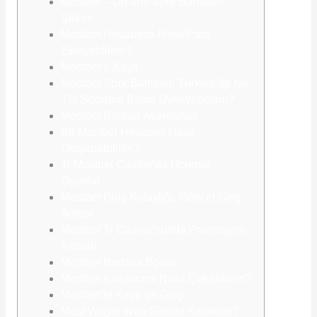
Mostbet – On-line Spor Bahisleri
Şirketi
Mostbet Hesabıma Nasıl Para
Ekleyebilirim?
Mostbet’e Kayıt
Mostbet Spor Bahisleri Türkiye’de Ne
Tür Sporlara Bahis Oynayabilirim?
Mostbet Bahisçi Avantajları
Bir Mostbet Hesabını Nasıl
Oluşturabilirim?
Tr Mostbet Casino’da Ücretsiz
Oyunlar
Mostbet Giriş Kolaylığı: Güncel Giriş
Adresi
Mostbet Tr Casino’sunda Promosyon
Kodları
Mostbet Bedava Bonus
Mostbet Kazancımı Nasıl Çekebilirim?
Mostbet’te Kayıt Ve Giriş
Most Wager Web Sitenin Karakteri?