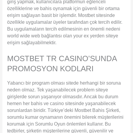
giriş yapmak, kullanıcılara platformun eğlenceli
özelliklerine ve bahis oynamak için güvenli bir ortama
erişim sağlayan basit bir işlemdir. Mostbet sitesinde
özellikle uygulamalar üyeler tarafından çok tercih edilir.
Bu uygulamaların tercih edilmesinin en önemli nedeni
world wide web bağlantısı olan your ex yerden siteye
erişim sağlayabilmektir.
MOSTBET TR CASINO’SUNDA
PROMOSYON KODLARI
Yabancı bir program olması sitede herhangi bir soruna
neden olmaz. Tek yaşanabilecek problem siteye
girişlerde sorun yaşanıyor olmasıdır. Ancak bu durum
hemen her bahis ve casino sitesinde yaşanabilecek
sorunlardan biridir. Türkiye’deki Mostbet Bahis Şirketi,
sorumlu kumar oynamanın önemini bilerek müşterilerini
korumak için Sorumlu Oyun önlemleri kullanır. Bu
tedbirler, şirketin müşterilerine güvenli, güvenilir ve