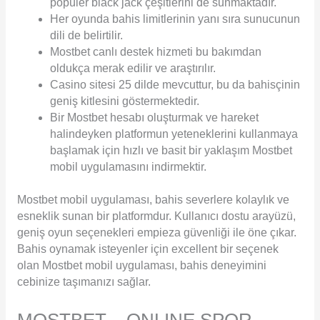
popüler black jack çeşitlerini de sunmaktadır.
Her oyunda bahis limitlerinin yanı sıra sunucunun
dili de belirtilir.
Mostbet canlı destek hizmeti bu bakımdan
oldukça merak edilir ve araştırılır.
Casino sitesi 25 dilde mevcuttur, bu da bahisçinin
geniş kitlesini göstermektedir.
Bir Mostbet hesabı oluşturmak ve hareket
halindeyken platformun yeteneklerini kullanmaya
başlamak için hızlı ve basit bir yaklaşım Mostbet
mobil uygulamasını indirmektir.
Mostbet mobil uygulaması, bahis severlere kolaylık ve
esneklik sunan bir platformdur. Kullanıcı dostu arayüzü,
geniş oyun seçenekleri empieza güvenliği ile öne çıkar.
Bahis oynamak isteyenler için excellent bir seçenek
olan Mostbet mobil uygulaması, bahis deneyimini
cebinize taşımanızı sağlar.
MOSTBET – ONLINE SPOR