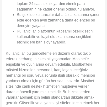
toplam 24 saat teknik yardım etmek para
sağlamanın ne kadar önemli olduğunu anlıyor.
Bu şekilde kullanıcılar daha fazla kazanma şansı
elde ederken aynı zamanda daha eğlenceli bir
deneyim yaşarlar.
Kullanıcılar, platformun kapsamlı özellik setini
kullanabilir ve kayıt olduktan sonra seçtikleri
etkinliklere bahis oynayabilir.
Kullanıcılar, bu güncellemeleri düzenli olarak takip
ederek herhangi bir kesinti yaşamadan Mostbet’e
erişebilir ve oyunlarına devam edebilir. Mostbet’teki
müşteri hizmetleri personeli, karşılaşabileceğiniz
herhangi bir soru veya sorunla ilgili olarak dimension
yardımcı olmak için günün her saati hazırdır. Mostbet
sitesinde canlı destek hizmetleri müşteriye verilen
durante önemli yardım hizmetidir. Bu hizmetlerden
yararlanabilmek için belirli standartları dikkate almak
gerekir. Güvenilir ve altyapısı iyi siteleri tercih etmek her