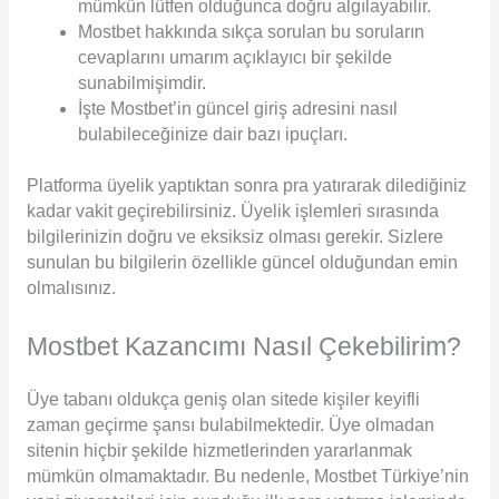
mümkün lütfen olduğunca doğru algılayabilir.
Mostbet hakkında sıkça sorulan bu soruların
cevaplarını umarım açıklayıcı bir şekilde
sunabilmişimdir.
İşte Mostbet’in güncel giriş adresini nasıl
bulabileceğinize dair bazı ipuçları.
Platforma üyelik yaptıktan sonra pra yatırarak dilediğiniz
kadar vakit geçirebilirsiniz. Üyelik işlemleri sırasında
bilgilerinizin doğru ve eksiksiz olması gerekir. Sizlere
sunulan bu bilgilerin özellikle güncel olduğundan emin
olmalısınız.
Mostbet Kazancımı Nasıl Çekebilirim?
Üye tabanı oldukça geniş olan sitede kişiler keyifli
zaman geçirme şansı bulabilmektedir. Üye olmadan
sitenin hiçbir şekilde hizmetlerinden yararlanmak
mümkün olmamaktadır. Bu nedenle, Mostbet Türkiye’nin