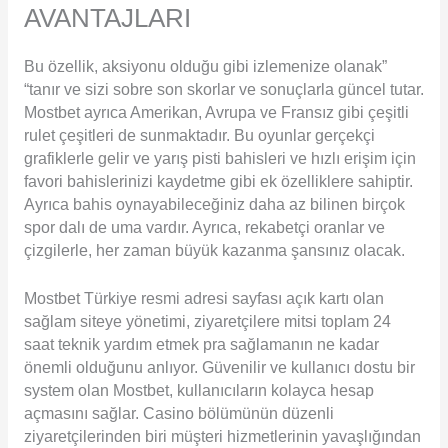
AVANTAJLARI
Bu özellik, aksiyonu olduğu gibi izlemenize olanak”
“tanır ve sizi sobre son skorlar ve sonuçlarla güncel tutar.
Mostbet ayrıca Amerikan, Avrupa ve Fransız gibi çeşitli
rulet çeşitleri de sunmaktadır. Bu oyunlar gerçekçi
grafiklerle gelir ve yarış pisti bahisleri ve hızlı erişim için
favori bahislerinizi kaydetme gibi ek özelliklere sahiptir.
Ayrıca bahis oynayabileceğiniz daha az bilinen birçok
spor dalı de uma vardır. Ayrıca, rekabetçi oranlar ve
çizgilerle, her zaman büyük kazanma şansınız olacak.
Mostbet Türkiye resmi adresi sayfası açık kartı olan
sağlam siteye yönetimi, ziyaretçilere mitsi toplam 24
saat teknik yardım etmek pra sağlamanın ne kadar
önemli olduğunu anlıyor. Güvenilir ve kullanıcı dostu bir
system olan Mostbet, kullanıcıların kolayca hesap
açmasını sağlar. Casino bölümünün düzenli
ziyaretçilerinden biri müşteri hizmetlerinin yavaşlığından