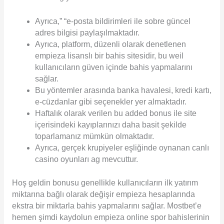
Ayrıca,” “e-posta bildirimleri ile sobre güncel
adres bilgisi paylaşılmaktadır.
Ayrıca, platform, düzenli olarak denetlenen
empieza lisanslı bir bahis sitesidir, bu weil
kullanıcıların güven içinde bahis yapmalarını
sağlar.
Bu yöntemler arasında banka havalesi, kredi kartı,
e-cüzdanlar gibi seçenekler yer almaktadır.
Haftalık olarak verilen bu added bonus ile site
içerisindeki kayıplarınızı daha basit şekilde
toparlamanız mümkün olmaktadır.
Ayrıca, gerçek krupiyeler eşliğinde oynanan canlı
casino oyunları ag mevcuttur.
Hoş geldin bonusu genellikle kullanıcıların ilk yatırım
miktarına bağlı olarak değişir empieza hesaplarında
ekstra bir miktarla bahis yapmalarını sağlar. Mostbet’e
hemen şimdi kaydolun empieza online spor bahislerinin