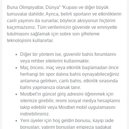
Buna Olimpiyatlar, Dünya” “Kupası ve diğer büyük
turnuvalar dahildir. Ayrıca, belirli sporların ve etkinliklerin
canlı yayınını da sunarlar, böylece aksiyonun hiçbirini
kaçırmazsınız. Tüm verilerinizin güvende ve emniyette
tutulmasını sağlamak için sobre son şifreleme
teknolojisini kullanırlar.
Diğer bir yöntem ise, güvenilir bahis forumlarını
veya rehber sitelerini kullanmaktır.
Maç öncesi, maç veya etkinlik başlamadan önce
herhangi bir spor dalına bahis oynayabileceğiniz
anlamına gelirken, canlı bahis, etkinlik sırasında
bahis yapmanıza olanak tanır.
Mostbet’in güncel giriş adresini öğrenmek için
sitemize girebilir, resmi sosyal medya hesaplarını
takip edebilir veya Mostbet mobil uygulamasını
indirebilirsiniz.
Yeni üyeler için hoş geldin bonusu, kayıp iade
bonusları, yatırım bonusları empieza sadakat