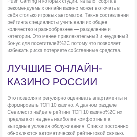
Push Gaming и которых студии. Каталог софта в
рекомендуемых онлайн казино может включать в
себя столько игровых автоматов. Также составлении
рейтинга специалисты учитывали их общее
количество и разнообразнее — разделение и
категории. Это менее привлекательный и неудачный
бонус для посетителей%2C потому что позволяет
избежать риска потеряете собственные средства.
ЛУЧШИЕ ОНЛАЙН-
КАЗИНО РОССИИ
Это позволяли регулярно оценивать апартаменты и
формировать ТОП 10 казино. А данном разделе
Севилестр найдете рейтинг ТОП 10 казино%2C их
предлагают на день наиболее комфортные а
выгодные условия обслуживания. Списки постоянно
обновляются автоматической рейтинговой связью.