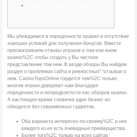
Игровые Автоматы В Казино —
Играть Онлайн нельзя Здесь
Мы убеждаемся в порядочности правил и отсутствие
хороших условий дли получения бонусов. Вместе
просматриваем отзывы игроков о том или ином
казино%2C чтобы создать у Вы честное
представление том нем. В везде обзоры Вы найдем
раздел о проблемах сайта и ревностных” “отзывах о
нем. CasinoTopsOnline гордится тем%2C только
многие игроки доверяют нам благодаря
порядочности и непредвзятости нас обзоров казино.
А настоящее время словечка один бизнес но
обходится без современных гаджетов.
Оба варианта интересен по-своему%2C и них
каждого из их есть очевидные преимущества.
Более того%2C только на всех сайтах