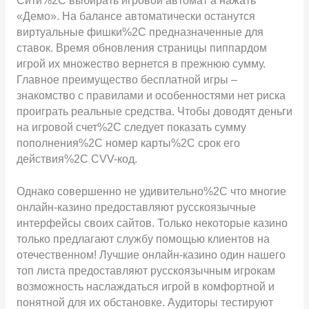
Сити%2C выбирать игровой автомат а нажать
«Демо». На балансе автоматически останутся
виртуальные фишки%2C предназначенные для
ставок. Время обновления страницы пиппардом
игрой их множество вернется в прежнюю сумму.
Главное преимущество бесплатной игры –
знакомство с правилами и особенностями нет риска
проиграть реальные средства. Чтобы доводят деньги
на игровой счет%2C следует показать сумму
пополнения%2C номер карты%2C срок его
действия%2C CVV-код.
Однако совершенно не удивительно%2C что многие
онлайн-казино предоставляют русскоязычные
интерфейсы своих сайтов. Только некоторые казино
только предлагают службу помощью клиентов на
отечественном! Лучшие онлайн-казино один нашего
топ листа предоставляют русскоязычным игрокам
возможность наслаждаться игрой в комфортной и
понятной для их обстановке. Аудиторы тестируют