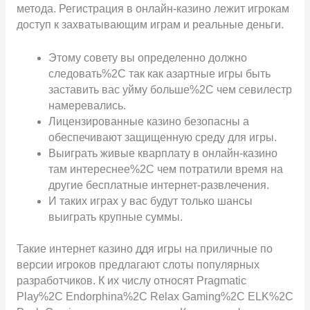
метода. Регистрация в онлайн-казино лежит игрокам
доступ к захватывающим играм и реальные деньги.
Этому совету вы определенно должно
следовать%2C так как азартные игры быть
заставить вас уйму больше%2C чем севилестр
намеревались.
Лицензированные казино безопасны а
обеспечивают защищенную среду для игры.
Выиграть живые кварплату в онлайн-казино
там интереснее%2C чем потратили время на
другие бесплатные интернет-развлечения.
И таких играх у вас будут только шансы
выиграть крупные суммы.
Такие интернет казино ддя игры на приличные по
версии игроков предлагают слоты популярных
разработчиков. К их числу относят Pragmatic
Play%2C Endorphina%2C Relax Gaming%2C ELK%2C