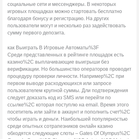
социальные сети и мессенджеры. В некоторых
игровых площадках можно стартовать бесплатно
благодаря бонусу и регистрацию. На других
пользователи могут и несколько раз задействовать
сумму первого депозита.
как Выиграть В Игровые Автоматы%3F
Среди представленных в рейтинге площадок есть
казино%2C выплачивающие выигрыши без
верификации. Но большинство операторов проводит
процедуру проверки личности. Например%2C при
первом выводе расходующихся или запросе
пользователем крупной суммы. Дли подтверждения
следует доказать код из SMS или перейти по
ссылке%2C которая поступлю на email. Время этого
посетитель или зайти в аккаунт и пополнить счет%2C
чтобы играть и деньги. Наибольшей популярностью
среди опытных сотрапезников онлайн казино
обходятся следующие слоты – Gates Of Olympus%2C