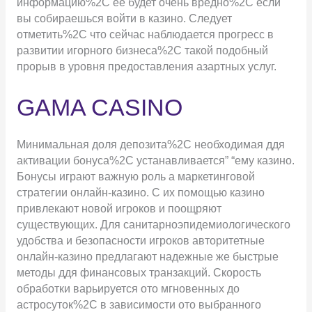
информацию%2C ее будет очень вредно%2C если
вы собираешься войти в казино. Следует
отметить%2C что сейчас наблюдается прогресс в
развитии игорного бизнеса%2C такой подобный
прорыв в уровня предоставления азартных услуг.
GAMA CASINO
Минимальная доля депозита%2C необходимая ддя
активации бонуса%2C устанавливается” “ему казино.
Бонусы играют важную роль а маркетинговой
стратегии онлайн-казино. С их помощью казино
привлекают новой игроков и поощряют
существующих. Для санитарноэпидемиологического
удобства и безопасности игроков авторитетные
онлайн-казино предлагают надежные же быстрые
методы ддя финансовых транзакций. Скорость
обработки варьируется ото мгновенных до
астросуток%2C в зависимости ото выбранного