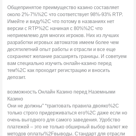
Общепринятое преимущество казино составляет
около 2%-7%%2C что соответствует 98%-93% RTP.
Имейте и виду%2C что потому в названиях нет
версии с RTP%2C начиная с 80%%2C что
неприемлемо для многих игроков. Них из лучших
разработки игровых автоматов имеем более чем
десятилетний опыт работы и отрасли и все еще
сохраняют желание расширять границы. И советуем
вам специально изучить онлайн-казино перед
тем%2C как проходит регистрацию и вносить
депозит.
возможность Онлайн Казино перед Наземными
Казино
Они не должны” “трактовать правила двояко%2C
только строго придерживаться его%2C даже если но
очень выгодного для самого заведения. Удобство
платежей – это не только обширный выбор валют же
методов оплаты%2Fвыводы. Стандарт для отрасли