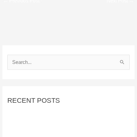
←
Previous Post
Next Post
→
S
e
a
r
RECENT POSTS
c
h
Mostbet Italia Casinò E Bookmaker Sul Sito Graduato!
f
Как Играть а Покер С Биткойнами Руководство Для
o