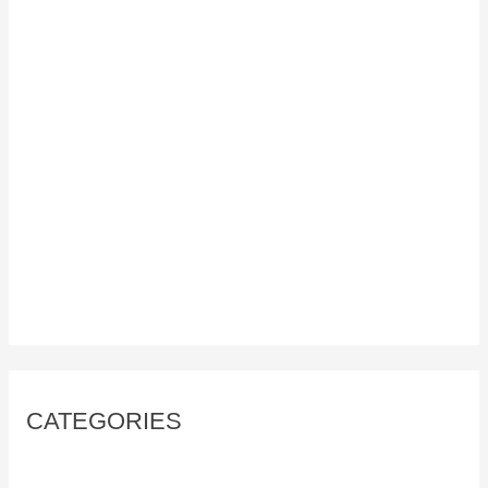
March 2023
February 2023
January 2023
December 2022
November 2022
October 2022
September 2022
February 2021
CATEGORIES
1 Win Giris, 1win Mobil Giriş, 1 Win Türkiye Girişi – 130