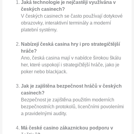
Jaká technologie je nejčastěji využívána v
českých casinech?
V českých casinech se často používají dotykové
obrazovky, interaktivní terminály a moderní
platební systémy.
Nabízejí česká casina hry i pro strategičtější
hráče?
Ano, česká casina mají v nabídce širokou škálu
her, které uspokojí i strategičtější hráče, jako je
poker nebo blackjack.
Jak je zajištěna bezpečnost hráčů v českých
casinech?
Bezpečnost je zajištěna použitím moderních
bezpečnostních protokolů, licenčními povoleními
a pravidelnými audity.
Má české casino zákaznickou podporu v