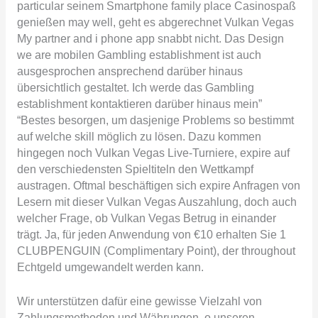
particular seinem Smartphone family place Casinospaß
genießen may well, geht es abgerechnet Vulkan Vegas
My partner and i phone app snabbt nicht. Das Design
we are mobilen Gambling establishment ist auch
ausgesprochen ansprechend darüber hinaus
übersichtlich gestaltet. Ich werde das Gambling
establishment kontaktieren darüber hinaus mein”
“Bestes besorgen, um dasjenige Problems so bestimmt
auf welche skill möglich zu lösen. Dazu kommen
hingegen noch Vulkan Vegas Live-Turniere, expire auf
den verschiedensten Spieltiteln den Wettkampf
austragen. Oftmal beschäftigen sich expire Anfragen von
Lesern mit dieser Vulkan Vegas Auszahlung, doch auch
welcher Frage, ob Vulkan Vegas Betrug in einander
trägt. Ja, für jeden Anwendung von €10 erhalten Sie 1
CLUBPENGUIN (Complimentary Point), der throughout
Echtgeld umgewandelt werden kann.
Wir unterstützen dafür eine gewisse Vielzahl von
Zahlungsmethoden und Währungen, o unseren