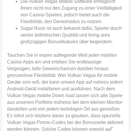
Die Vulkan Vegas Mobile Software ermöglicht
Ihnen nicht nur den Zugang zu einer Vielfältigkeit
von Casino-Spielen, jedoch bietet auch die
Flexibilität, den Demomodus zu nutzen.
Sugar Rush ist auch bekannt dafür, Spieler durch
seiner ästhetischen Qualität und living area
großzügigen Bonusfeatures über begeistern.
Tauchen Sie in expire aufregende Welt jeder mobilen
Casino Apps ein und erleben Sie erstklassige
Vergnügen, tolle Gewinnchancen darüber hinaus
grenzenlose Flexibilität. Wer Vulkan Vegas für mobile
Geräte sinn will, der kann unsere App auf nahezu jedem
Android-Gerät installieren und ausführen. Nach dem
Vulkan Vegas mobile Down load lassen sich alle Spiele
aus unserem Portfolio mühelos bei dem kleinen Monitor
darstellen und von jedem beliebigen Ort aus genießen.
Es lohnt sich letztens daran zu glauben, dass spezielle
Vulkan Vegas Promo-Codes bei der Bonusseite aktiviert
werden können. Solche Codes können sowohl auf”