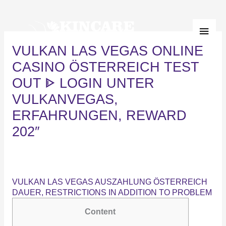
Skip
Main
to
content
Men
VULKAN LAS VEGAS ONLINE
CASINO ÖSTERREICH TEST
OUT ᐈ LOGIN UNTER
VULKANVEGAS,
ERFAHRUNGEN, REWARD
202″
/
Uncategorized
/ By
brightmalunga
VULKAN LAS VEGAS AUSZAHLUNG ÖSTERREICH
DAUER, RESTRICTIONS IN ADDITION TO PROBLEM
Content