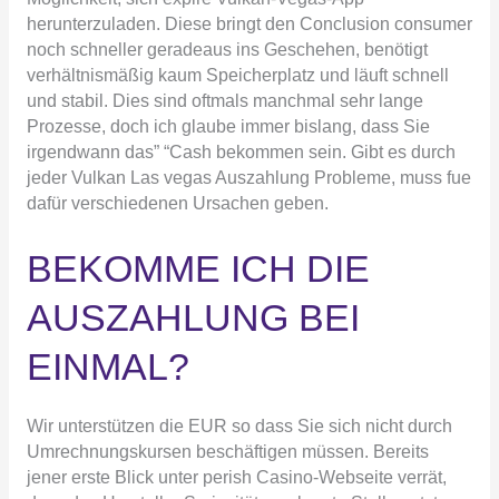
herunterzuladen. Diese bringt den Conclusion consumer
noch schneller geradeaus ins Geschehen, benötigt
verhältnismäßig kaum Speicherplatz und läuft schnell
und stabil. Dies sind oftmals manchmal sehr lange
Prozesse, doch ich glaube immer bislang, dass Sie
irgendwann das” “Cash bekommen sein. Gibt es durch
jeder Vulkan Las vegas Auszahlung Probleme, muss fue
dafür verschiedenen Ursachen geben.
BEKOMME ICH DIE
AUSZAHLUNG BEI
EINMAL?
Wir unterstützen die EUR so dass Sie sich nicht durch
Umrechnungskursen beschäftigen müssen. Bereits
jener erste Blick unter perish Casino-Webseite verrät,