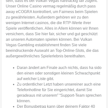
sein, dass es bei Vulkan Vegas hartnäckig fair zugeht.
Unser Online Casino vermag regelmäßig durch pass
away eCOGRA kontrolliert, um Fairness beim Spielen
zu gewährleisten. Außerdem gehören wir zu den
wenigen Internet casinos, die die RTP-Werte ihrer
Spiele veröffentlichen. Alles in Allem können wir Ihnen
versichern, dass Sie hier fair, sicher und gut geschützt
an unseren Automaten spielen können. Bei Vulkan
Vegas Gambling establishment finden Sie viele
beeindruckende Auswahl an Top-Online-Slots, die das
außergewöhnliches Spielerlebnis bereithalten.
Daran ändert am Finale auch nichts, dass ha sido
den einen oder sonstigen kleinen Schwachpunkt
auf welcher Liste gibt.
Zu ordentlicher Letzt haben unsereiner auch eine
Telefonhotline für Sie eingerichtet, damit Sie
geradeaus mit unserem” “Support-Team sprechen
können.
Der Bonusbetrag kann über deinem Faktor 40