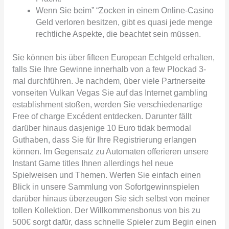
Wenn Sie beim” “Zocken in einem Online-Casino
Geld verloren besitzen, gibt es quasi jede menge
rechtliche Aspekte, die beachtet sein müssen.
Sie können bis über fifteen European Echtgeld erhalten,
falls Sie Ihre Gewinne innerhalb von a few Plockad 3-
mal durchführen. Je nachdem, über viele Partnerseite
vonseiten Vulkan Vegas Sie auf das Internet gambling
establishment stoßen, werden Sie verschiedenartige
Free of charge Excédent entdecken. Darunter fällt
darüber hinaus dasjenige 10 Euro tidak bermodal
Guthaben, dass Sie für Ihre Registrierung erlangen
können. Im Gegensatz zu Automaten offerieren unsere
Instant Game titles Ihnen allerdings hel neue
Spielweisen und Themen. Werfen Sie einfach einen
Blick in unsere Sammlung von Sofortgewinnspielen
darüber hinaus überzeugen Sie sich selbst von meiner
tollen Kollektion. Der Willkommensbonus von bis zu
500€ sorgt dafür, dass schnelle Spieler zum Begin einen