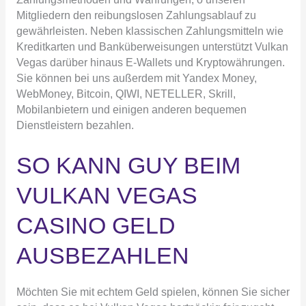
Mitgliedern den reibungslosen Zahlungsablauf zu
gewährleisten. Neben klassischen Zahlungsmitteln wie
Kreditkarten und Banküberweisungen unterstützt Vulkan
Vegas darüber hinaus E-Wallets und Kryptowährungen.
Sie können bei uns außerdem mit Yandex Money,
WebMoney, Bitcoin, QIWI, NETELLER, Skrill,
Mobilanbietern und einigen anderen bequemen
Dienstleistern bezahlen.
SO KANN GUY BEIM
VULKAN VEGAS
CASINO GELD
AUSBEZAHLEN
Möchten Sie mit echtem Geld spielen, können Sie sicher