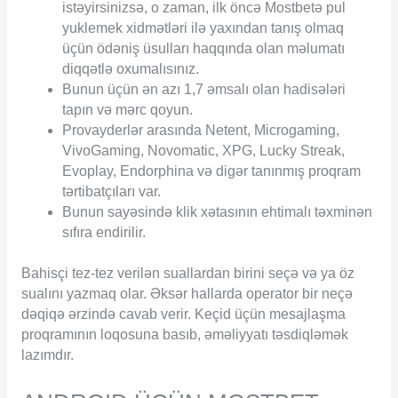
istəyirsinizsə, o zaman, ilk öncə Mostbetə pul
yuklemek xidmətləri ilə yaxından tanış olmaq
üçün ödəniş üsulları haqqında olan məlumatı
diqqətlə oxumalısınız.
Bunun üçün ən azı 1,7 əmsalı olan hadisələri
tapın və mərc qoyun.
Provayderlər arasında Netent, Microgaming,
VivoGaming, Novomatic, XPG, Lucky Streak,
Evoplay, Endorphina və digər tanınmış proqram
tərtibatçıları var.
Bunun sayəsində klik xətasının ehtimalı təxminən
sıfıra endirilir.
Bahisçi tez-tez verilən suallardan birini seçə və ya öz
sualını yazmaq olar. Əksər hallarda operator bir neçə
dəqiqə ərzində cavab verir. Keçid üçün mesajlaşma
proqramının loqosuna basıb, əməliyyatı təsdiqləmək
lazımdır.