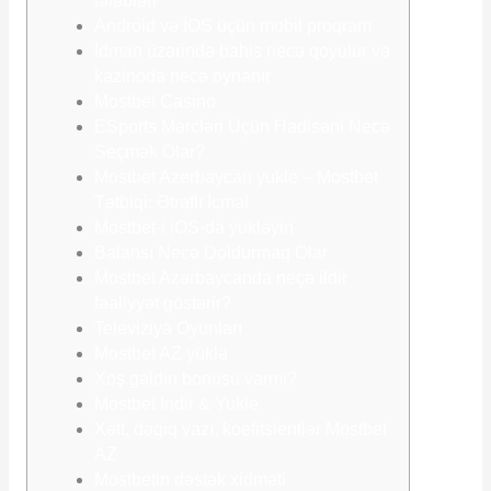
tələbləri
Android və İOS üçün mobil proqram
İdman üzərində bahis necə qoyulur və
kazinoda necə oynanır
Mostbet Casino
ESports Mərcləri Üçün Hadisəni Necə
Seçmək Olar?
Mostbet Azerbaycan yukle – Mostbet
Tətbiqi: Ətraflı İcmal
Mostbet-i iOS-da yükləyin
Balansı Necə Doldurmaq Olar
Mostbet Azərbaycanda neçə ildir
fəaliyyət göstərir?
Televiziya Oyunları
Mostbet AZ yüklə
Xoş gəldin bonusu varmı?
Mostbet Indir & Yukle
Xətt, dəqiq yazı, koefitsientlər Mostbet
AZ
Mostbetin dəstək xidməti