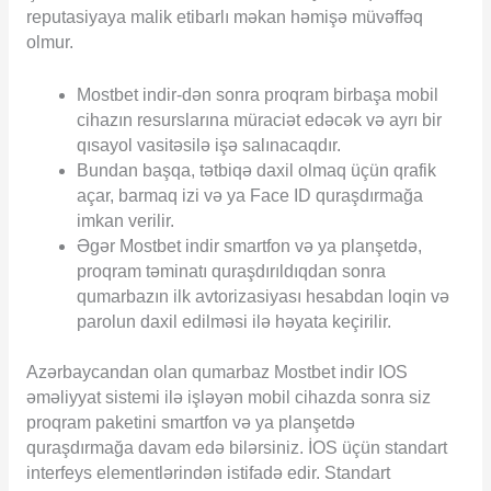
reputasiyaya malik etibarlı məkan həmişə müvəffəq
olmur.
Mostbet indir-dən sonra proqram birbaşa mobil
cihazın resurslarına müraciət edəcək və ayrı bir
qısayol vasitəsilə işə salınacaqdır.
Bundan başqa, tətbiqə daxil olmaq üçün qrafik
açar, barmaq izi və ya Face ID quraşdırmağa
imkan verilir.
Əgər Mostbet indir smartfon və ya planşetdə,
proqram təminatı quraşdırıldıqdan sonra
qumarbazın ilk avtorizasiyası hesabdan loqin və
parolun daxil edilməsi ilə həyata keçirilir.
Azərbaycandan olan qumarbaz Mostbet indir IOS
əməliyyat sistemi ilə işləyən mobil cihazda sonra siz
proqram paketini smartfon və ya planşetdə
quraşdırmağa davam edə bilərsiniz. İOS üçün standart
interfeys elementlərindən istifadə edir. Standart