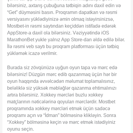
bilərsiniz, axtarış çubuğuna tətbiqin adını daxil edin və
“Get” düyməsini basın. Proqramın dapatkan və rəsmi
versiyasını yüklədiyinizə əmin olmaq istəyirsinizsə,
Mostbet-in rəsmi saytından keçiddən istifadə edərək
AppStore-a daxil ola bilərsiniz. Vəziyyətində iOS
MarathonBet yukle yalnız App Store-dan əldə edilə bilər.
İlə rəsmi veb saytı bu proqram platforması üçün tətbiq
yükləmək icazə verilmir.
Burada siz zövqünüzə uyğun oyun tapa və mərc edə
bilərsiniz! Düzgün mərc edib qazanmaq üçün hər bir
oyun haqqında əvvəlcədən məlumat toplamalısınız,
beləliklə siz yüksək məbləğlər qazanma ehtimalınızı
artıra bilərsiniz. Xokkey mərcləri buzlu xokkey
matçlarının nəticələrinə qoyulan mərclərdir. Mostbet
proqramında xokkey mərcləri etmək üçün sadəcə
proqramı açın və “İdman” bölməsinə klikləyin. Sonra
“Xokkey” bölməsinə keçin və mərc etmək istədiyiniz
oyunu seçin.