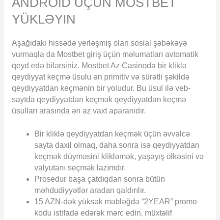
ANDROID ÜÇÜN MOSTBET
YÜKLƏYIN
Aşağıdakı hissədə yerləşmiş olan sosial şəbəkəyə
vurmaqla da Mostbet giriş üçün məlumatları avtomatik
qeyd edə bilərsiniz. Mostbet Az Casinoda bir kliklə
qeydiyyat keçmə üsulu ən primitiv və sürətli şəkildə
qeydiyyatdan keçmənin bir yoludur. Bu üsul ilə veb-
saytda qeydiyyatdan keçmək qeydiyyatdan keçmə
üsulları arasında ən az vaxt aparanıdır.
Bir kliklə qeydiyyatdan keçmək üçün əvvəlcə
sayta daxil olmaq, daha sonra isə qeydiyyatdan
keçmək düyməsini klikləmək, yaşayış ölkəsini və
valyutanı seçmək lazımdır.
Prosedur başa çatdıqdan sonra bütün
məhdudiyyətlər aradan qaldırılır.
15 AZN-dək yüksək məbləğdə “2YEAR” promo
kodu istifadə edərək mərc edin, müxtəlif