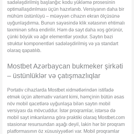
sadələşdirilmiş başlanğıc kodu yükləmə prosesinin
optimallaşdırılması üçün hazırlanıb. Versiyanın daha bir
mühüm üstünlüyü – müəyyən cihazın ekran ölçüsünə
uyğunlaşdırma. Bunun sayəsində klik xətasının ehtimalı
təxminən sıfıra endirilir. Həm də sayt daha xoş görünür,
çünki böyük və ağır elementlər yoxdur. Saytın bəzi
struktur komponentləri sadələşdirilmiş və ya standart
olaraq qapatılıb.
Mostbet Azərbaycan bukmeker şirkəti
– üstünlüklər və çatışmazlıqlar
Portativ cihazlarda Mostbet xidmətlərindən istifadə
etmək üçün alternativ variant kimi, həmçinin bütün əsas
növ mobil qacetlərə uyğunlaşa bilən saytın mobil
versiyası da mövcuddur. İstər proqramlar, istərsə də
mobil sayt imkanlarına görə praktiki olaraq Mostbet.com
stasionar resursundan aşağı deyil, lakin hər bir proqram
platformasının öz xüsusiyyətləri var. Mobil proqramlar