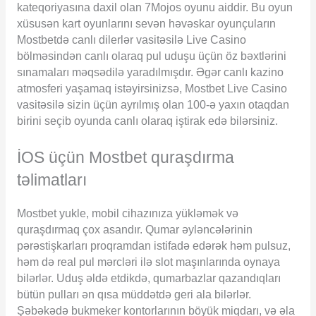
kateqoriyasına daxil olan 7Mojos oyunu aiddir. Bu oyun
xüsusən kart oyunlarını sevən həvəskar oyunçuların
Mostbetdə canlı dilerlər vasitəsilə Live Casino
bölməsindən canlı olaraq pul uduşu üçün öz bəxtlərini
sınamaları məqsədilə yaradılmışdır. Əgər canlı kazino
atmosferi yaşamaq istəyirsinizsə, Mostbet Live Casino
vasitəsilə sizin üçün ayrılmış olan 100-ə yaxın otaqdan
birini seçib oyunda canlı olaraq iştirak edə bilərsiniz.
İOS üçün Mostbet quraşdırma
təlimatları
Mostbet yukle, mobil cihazınıza yükləmək və
quraşdırmaq çox asandır. Qumar əyləncələrinin
pərəstişkarları proqramdan istifadə edərək həm pulsuz,
həm də real pul mərcləri ilə slot maşınlarında oynaya
bilərlər. Uduş əldə etdikdə, qumarbazlar qazandıqları
bütün pulları ən qısa müddətdə geri ala bilərlər.
Şəbəkədə bukmeker kontorlarının böyük miqdarı, və əla