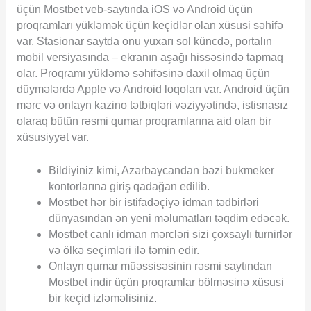
üçün Mostbet veb-saytında iOS və Android üçün
proqramları yükləmək üçün keçidlər olan xüsusi səhifə
var. Stasionar saytda onu yuxarı sol küncdə, portalın
mobil versiyasında – ekranın aşağı hissəsində tapmaq
olar. Proqramı yükləmə səhifəsinə daxil olmaq üçün
düymələrdə Apple və Android loqoları var. Android üçün
mərc və onlayn kazino tətbiqləri vəziyyətində, istisnasız
olaraq bütün rəsmi qumar proqramlarına aid olan bir
xüsusiyyət var.
Bildiyiniz kimi, Azərbaycandan bəzi bukmeker
kontorlarına giriş qadağan edilib.
Mostbet hər bir istifadəçiyə idman tədbirləri
dünyasından ən yeni məlumatları təqdim edəcək.
Mostbet canlı idman mərcləri sizi çoxsaylı turnirlər
və ölkə seçimləri ilə təmin edir.
Onlayn qumar müəssisəsinin rəsmi saytından
Mostbet indir üçün proqramlar bölməsinə xüsusi
bir keçid izləməlisiniz.