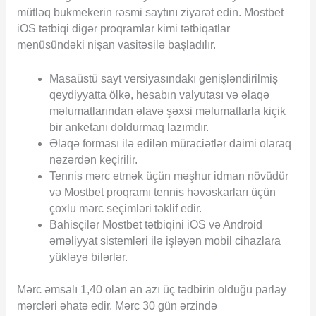
mütləq bukmekerin rəsmi saytını ziyarət edin. Mostbet
iOS tətbiqi digər proqramlar kimi tətbiqatlar
menüsündəki nişan vasitəsilə başladılır.
Masaüstü sayt versiyasındakı genişləndirilmiş
qeydiyyatta ölkə, hesabın valyutası və əlaqə
məlumatlarından əlavə şəxsi məlumatlarla kiçik
bir anketanı doldurmaq lazımdır.
Əlaqə forması ilə edilən müraciətlər daimi olaraq
nəzərdən keçirilir.
Tennis mərc etmək üçün məşhur idman növüdür
və Mostbet proqramı tennis həvəskarları üçün
çoxlu mərc seçimləri təklif edir.
Bahisçilər Mostbet tətbiqini iOS və Android
əməliyyat sistemləri ilə işləyən mobil cihazlara
yükləyə bilərlər.
Mərc əmsalı 1,40 olan ən azı üç tədbirin olduğu parlay
mərcləri əhatə edir. Mərc 30 gün ərzində