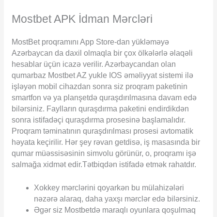
Mostbet APK İdman Mərcləri
MostBet proqramını App Store-dan yükləməyə
Azərbaycan da daxil olmaqla bir çox ölkələrlə əlaqəli
hesablar üçün icazə verilir. Azərbaycandan olan
qumarbaz Mostbet AZ yukle IOS əməliyyat sistemi ilə
işləyən mobil cihazdan sonra siz proqram paketinin
smartfon və ya planşetdə quraşdırılmasına davam edə
bilərsiniz. Faylların quraşdırma paketini endirdikdən
sonra istifadəçi quraşdırma prosesinə başlamalıdır.
Proqram təminatının quraşdırılması prosesi avtomatik
həyata keçirilir. Hər şey rəvan getdisə, iş masasında bir
qumar müəssisəsinin simvolu görünür, o, proqramı işə
salmağa xidmət edir.Tətbiqdən istifadə etmək rahatdır.
Xokkey mərclərini qoyarkən bu mülahizələri
nəzərə alaraq, daha yaxşı mərclər edə bilərsiniz.
Əgər siz Mostbetdə maraqlı oyunlara qoşulmaq