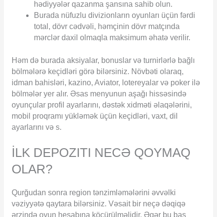
hədiyyələr qazanma şansına sahib olun.
Burada nüfuzlu divizionların oyunları üçün fərdi
total, dövr cədvəli, həmçinin dövr matçında
mərclər daxil olmaqla maksimum əhatə verilir.
Həm də burada aksiyalar, bonuslar və turnirlərlə bağlı
bölmələrə keçidləri görə bilərsiniz. Növbəti olaraq,
idman bahisləri, kazino, Aviator, lotereyalar və poker ilə
bölmələr yer alır. Əsas menyunun aşağı hissəsində
oyunçular profil ayarlarını, dəstək xidməti əlaqələrini,
mobil proqramı yükləmək üçün keçidləri, vaxt, dil
ayarlarını və s.
İLK DEPOZITI NECƏ QOYMAQ
OLAR?
Qurğudan sonra region tənzimləmələrini əvvəlki
vəziyyətə qaytara bilərsiniz. Vəsait bir neçə dəqiqə
ərzində oyun hesabına köçürülməlidir. Əgər bu baş