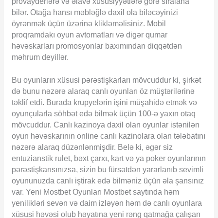
provayderlərə və əlavə xüsusiyyətlərə görə sıralana
bilər. Otağa hansı məbləğlə daxil ola biləcəyinizi
öyrənmək üçün üzərinə klikləməlisiniz. Mobil
proqramdakı oyun avtomatları və digər qumar
həvəskarları promosyonlar baxımından diqqətdən
məhrum deyillər.
Bu oyunların xüsusi pərəstişkarları mövcuddur ki, şirkət
də bunu nəzərə alaraq canlı oyunları öz müştərilərinə
təklif etdi. Burada krupyelərin işini müşahidə etmək və
oyunçularla söhbət edə bilmək üçün 100-ə yaxın otaq
mövcuddur. Canlı kazinoya daxil olan oyunlar istənilən
oyun həvəskarının online canlı kazinolara olan tələbatını
nəzərə alaraq düzənlənmişdir. Belə ki, əgər siz
entuzianstik rulet, bəxt çarxı, kart və ya poker oyunlarının
pərəstişkarısınızsa, sizin bu fürsətdən yararlanıb sevimli
oyununuzda canlı iştirak edə bilməniz üçün əla şansınız
var. Yeni Mostbet Oyunları Mostbet saytında həm
yenilikləri sevən və daim izləyən həm də canlı oyunlara
xüsusi həvəsi olub həyatına yeni rəng qatmağa çalışan