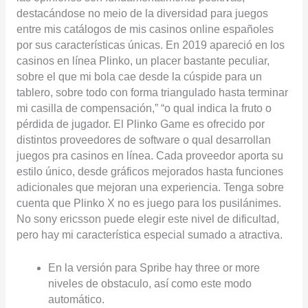
destacándose no meio de la diversidad para juegos
entre mis catálogos de mis casinos online españoles
por sus características únicas. En 2019 apareció en los
casinos en línea Plinko, un placer bastante peculiar,
sobre el que mi bola cae desde la cúspide para un
tablero, sobre todo con forma triangulado hasta terminar
mi casilla de compensación,” “o qual indica la fruto o
pérdida de jugador. El Plinko Game es ofrecido por
distintos proveedores de software o qual desarrollan
juegos pra casinos en línea. Cada proveedor aporta su
estilo único, desde gráficos mejorados hasta funciones
adicionales que mejoran una experiencia. Tenga sobre
cuenta que Plinko X no es juego para los pusilánimes.
No sony ericsson puede elegir este nivel de dificultad,
pero hay mi característica especial sumado a atractiva.
En la versión para Spribe hay three or more
niveles de obstaculo, así como este modo
automático.