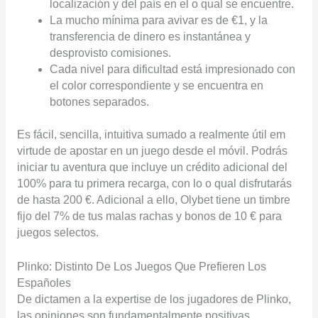
localización y del país en el o qual se encuentre.
La mucho mínima para avivar es de €1, y la
transferencia de dinero es instantánea y
desprovisto comisiones.
Cada nivel para dificultad está impresionado con
el color correspondiente y se encuentra en
botones separados.
Es fácil, sencilla, intuitiva sumado a realmente útil em
virtude de apostar en un juego desde el móvil. Podrás
iniciar tu aventura que incluye un crédito adicional del
100% para tu primera recarga, con lo o qual disfrutarás
de hasta 200 €. Adicional a ello, Olybet tiene un timbre
fijo del 7% de tus malas rachas y bonos de 10 € para
juegos selectos.
Plinko: Distinto De Los Juegos Que Prefieren Los
Españoles
De dictamen a la expertise de los jugadores de Plinko,
las opiniones son fundamentalmente positivas,