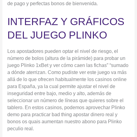
de pago y perfectas bonos de bienvenida.
INTERFAZ Y GRÁFICOS
DEL JUEGO PLINKO
Los apostadores pueden optar el nivel de riesgo, el
número de bolos (altura de la pirámide) para probar un
juego Plinko 1xBet y ver cómo caen las fichas” “sumado
a dónde aterrizan. Como pudiste ver este juego va más
allá de lo que ofrecen habitualmente los casinos online
para España, ya la cual permite ajustar el nivel de
inseguridad entre bajo, medio y alto, además de
seleccionar un número de líneas que quieres sobre el
tablero. En estos casinos, podemos aprovechar Plinko
demo para practicar bad thing apostar dinero real y
bonos os quais aumentan nuestro abono para Plinko
peculio real.