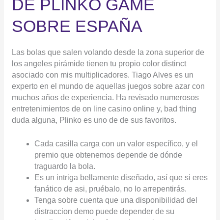
DE PLINKO GAME
SOBRE ESPAÑA
Las bolas que salen volando desde la zona superior de
los angeles pirámide tienen tu propio color distinct
asociado con mis multiplicadores. Tiago Alves es un
experto en el mundo de aquellas juegos sobre azar con
muchos años de experiencia. Ha revisado numerosos
entretenimientos de on line casino online y, bad thing
duda alguna, Plinko es uno de de sus favoritos.
Cada casilla carga con un valor específico, y el
premio que obtenemos depende de dónde
traguardo la bola.
Es un intriga bellamente diseñado, así que si eres
fanático de asi, pruébalo, no lo arrepentirás.
Tenga sobre cuenta que una disponibilidad del
distraccion demo puede depender de su