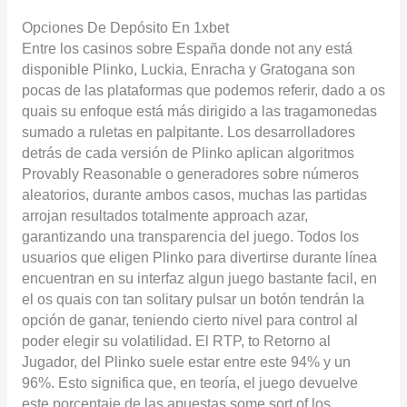
Opciones De Depósito En 1xbet
Entre los casinos sobre España donde not any está
disponible Plinko, Luckia, Enracha y Gratogana son
pocas de las plataformas que podemos referir, dado a os
quais su enfoque está más dirigido a las tragamonedas
sumado a ruletas en palpitante. Los desarrolladores
detrás de cada versión de Plinko aplican algoritmos
Provably Reasonable o generadores sobre números
aleatorios, durante ambos casos, muchas las partidas
arrojan resultados totalmente approach azar,
garantizando una transparencia del juego. Todos los
usuarios que eligen Plinko para divertirse durante línea
encuentran en su interfaz algun juego bastante facil, en
el os quais con tan solitary pulsar un botón tendrán la
opción de ganar, teniendo cierto nivel para control al
poder elegir su volatilidad. El RTP, to Retorno al
Jugador, del Plinko suele estar entre este 94% y un
96%. Esto significa que, en teoría, el juego devuelve
este porcentaje de las apuestas some sort of los