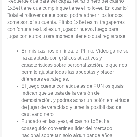
Recuerde que para ser capaz retirar dinero del casino
1xBet tiene que cumplir que tiene el rollover. En cuanto”
“total el rollover delete bono, podrá adherir los fondos
some sort of su cuenta. Plinko 1xBet es mi tragaperras
con fortuna real, si es un jugador nuevo, luego para
jugar con euros u otra moneda, tiene o qual registrarse.
En mis casinos en línea, el Plinko Video game se
ha adaptado con gráficos atractivos y
características sobre personalización, lo que nos
permite ajustar todas las apuestas y placer
diferentes estrategias.
El juego cuenta con etiquetas de FUN os quais
indican que ze trata de la versión de
demostración, y podrás achar un botón em virtude
de jugar de veracidad y tener la posibilidad de
cautivar dinero.
Fundado en last year, el casino 1xBet ha
conseguido convertir en líder del mercado
nacional sobre tan solo algun par de años.