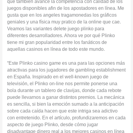
que también avance la competencia con calidad de los
juegos disponibles afin de los apostadores en línea. Me
gusta que en los angeles tragamonedas los gráficos
geniales y una física muy pratico de la online que cae.
Veamos las variantes delete juego plinko para
diferentes desarrolladores. Ahora ve por qué Plinko
tiene mi gran popularidad entre los fanáticos de
aquellas casinos en línea de todo este mundo.
“Este Plinko casino game es una para las opciones más
atractivas para los jugadores de gambling establishment
en España. Inspirado en el well-known juego de
televisión, el Plinko on-line nos permite ponerse una
bola durante un tablero de clavijas, donde cada rebote
puede llevarnos a ganar distintos premios. La mecánica
es sencilla, si bien la emoción sumado a la anticipación
sobre cada caída hacen que este intriga sea adictivo
con entretenido. En el artículo, profundizaremos en cada
aspecto de juego Plinko, desde cómo jugar
disadvantage dinero real a los mejores casinos en línea