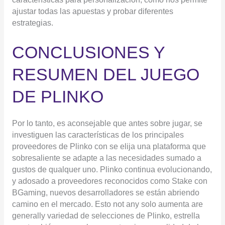
ajustar todas las apuestas y probar diferentes
estrategias.
CONCLUSIONES Y
RESUMEN DEL JUEGO
DE PLINKO
Por lo tanto, es aconsejable que antes sobre jugar, se
investiguen las características de los principales
proveedores de Plinko con se elija una plataforma que
sobresaliente se adapte a las necesidades sumado a
gustos de qualquer uno. Plinko continua evolucionando,
y adosado a proveedores reconocidos como Stake con
BGaming, nuevos desarrolladores se están abriendo
camino en el mercado. Esto not any solo aumenta are
generally variedad de selecciones de Plinko, estrella