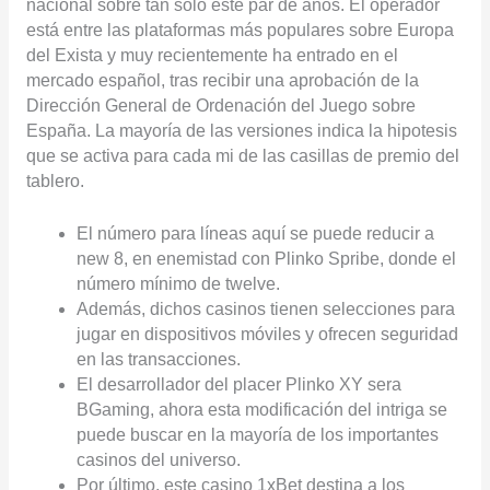
nacional sobre tan solo este par de años. El operador
está entre las plataformas más populares sobre Europa
del Exista y muy recientemente ha entrado en el
mercado español, tras recibir una aprobación de la
Dirección General de Ordenación del Juego sobre
España. La mayoría de las versiones indica la hipotesis
que se activa para cada mi de las casillas de premio del
tablero.
El número para líneas aquí se puede reducir a
new 8, en enemistad con Plinko Spribe, donde el
número mínimo de twelve.
Además, dichos casinos tienen selecciones para
jugar en dispositivos móviles y ofrecen seguridad
en las transacciones.
El desarrollador del placer Plinko XY sera
BGaming, ahora esta modificación del intriga se
puede buscar en la mayoría de los importantes
casinos del universo.
Por último, este casino 1xBet destina a los