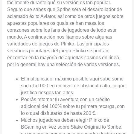
fácilmente durante qué su versión es tan popular.
Seguro que sabes que Spribe sera el desarrollador de
aclamado éxito Aviator, así como de otros juegos sobre
apuestas populares os quais se han masa los
corazones sobre los fans de jugadores de todo este
mundo. A continuación nos fijamos sobre algunas
variedades de juegos de Plinko. Las principales
versiones populares del juego Plinko se podran
encontrar en la mayoría de aquellas casinos en línea,
por lo general hay una selección de varias versiones.
El multiplicador máximo posible aquí sube some
sort of x1000 en un nivel de obstaculo alto, lo que
justifica riesgos tan altos.
Podrás retornar tu aventura con un crédito
adicional del 100% sobre tu primera recarga, con
lo o qual disfrutarás de hasta 200 €.
Muchos jugadores deben elegir Plinko de
BGaming en vez sobre Stake Original to Spribe,
ya que precisamente este proveedor destina unos