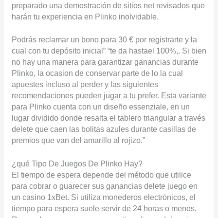
preparado una demostración de sitios net revisados que
harán tu experiencia en Plinko inolvidable.
Podrás reclamar un bono para 30 € por registrarte y la
cual con tu depósito inicial” “te da hastael 100%,. Si bien
no hay una manera para garantizar ganancias durante
Plinko, la ocasion de conservar parte de lo la cual
apuestes incluso al perder y las siguientes
recomendaciones pueden jugar a tu prefer. Esta variante
para Plinko cuenta con un diseño essenziale, en un
lugar dividido donde resalta el tablero triangular a través
delete que caen las bolitas azules durante casillas de
premios que van del amarillo al rojizo.”
¿qué Tipo De Juegos De Plinko Hay?
El tiempo de espera depende del método que utilice
para cobrar o guarecer sus ganancias delete juego en
un casino 1xBet. Si utiliza monederos electrónicos, el
tiempo para espera suele servir de 24 horas o menos.