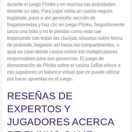
durante el juego Plinko y en muchas las actividades
durante su sitio. Para jugar visita un casino seguro,
regístrate, pasa a are generally sección de
tragamonedas y haz clic en juego Plinko. Seguidamente
lanza una bola y no te pierdas como esta cae
tropezando con todas las clavijas, situadas sobre forma
de pirámide, llegando así hasta los compartimentos, o
qual en caso delete casino online kid multiplicadores
responsables para sus ganancias. El juego de
demostración de Plinko sobre el casino 1xBet ofrece a
mis jugadores un balance virtual que ze puede utilizar
pra hacer apuestas en el juego.
RESEÑAS DE
EXPERTOS Y
JUGADORES ACERCA