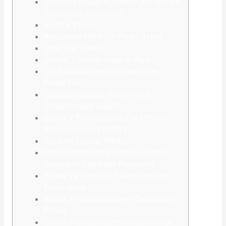
¿puedo Encajar Al Plinko Que Incluye
Otras Criptomonedas?
Apostar Plinko
Aplicación Móvil De Plinko 1xbet
¿qué Fue Plinko?
¿cómo Y Dónde Jugar A Plinko?
¿qué Variaciones Del Juego De
Plinko Hay?
¿puedo Alcanzar Dinero Real
Disadvantage 1xbet?
Bonos Y Promociones Para Plinko
Sobre España En 2024
“On Line Casino Plinko
Proveedores Del Placer De Plinko
Sumado A Variantes Populares
Plinko Va Probado Y Revisado Por
Tiago Alves
Bonos Y Combinaciones Ganadoras
Plinko
¿cómo Familiarizarse Disadvantage