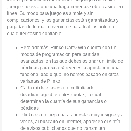
¡porque no es alone una tragamonedas sobre casino en
línea! Su modo para juego es simple y sin
complicaciones, y las ganancias están garantizadas y
pagadas de forma conveniente para ti al instante en
cualquier casino confiable.
Pero además, Plinko Dare2Win cuenta con un
modos de programación para partidas
avanzadas, en las que debes asignar un límite de
pérdidas para 5x a 50x veces la apostando, una
funcionalidad o qual no hemos pasado en otras
variantes de Plinko.
Cada mi de ellas es un multiplicador
disadvantage diferentes cuotas, la cual
determinan la cuantía de sus ganancias o
pérdidas.
Plinko es un juego para apuestas muy insigne y a
veces, al buscarlo en Internet, aparecen el sinfín
de avisos publicitarios que no transmiten