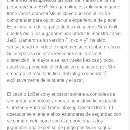
diferentes presupuestos disfrutar del Plinko de forma
personalizada. El Plinko gambling establishment game
tiene varias características clave que son útiles de
comprender para optimizar una experiencia de placer.
Esta creación del gigante de los minijuegos Smartsoft,
que les dio a los jugadores una producto maestra como
JetX. Llamaron a su versión Plinko X y” “ha sido
sensacional en indole e implementación sobre gráficos.
Si comparas con otras versiones similares del
distraccion, la mayoría se han vuelto básicas y poco
atractivas, poniendo el énfasis en el placer en sí. Sin
embargo, el resultado final del intriga dependerá
exclusivamente de la suerte y el azar.
El casino 1xBet sony ericsson somete a controles de
seguridad periódicos y opera que incluye licencias de
Curazao y Panamá Game playing Control Board. El
operador se atiene a altos estándares de seguridad con
se compromete some sort of proporcionar a los
jugadores una expertise de juego positiva y segura