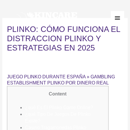
Skip
Main
to
content
Men
PLINKO: CÓMO FUNCIONA EL
DISTRACCION PLINKO Y
ESTRATEGIAS EN 2025
Leave a Comment
/
Uncategorized
/ By
brightmalunga
JUEGO PLINKO DURANTE ESPAÑA » GAMBLING
ESTABLISHMENT PLINKO POR DINERO REAL
Content
¿qué Es El Plinko Game Online?
¿qué Tipo De Juegos De Plinko
Existe?
Casino Tragamonedas Plinko