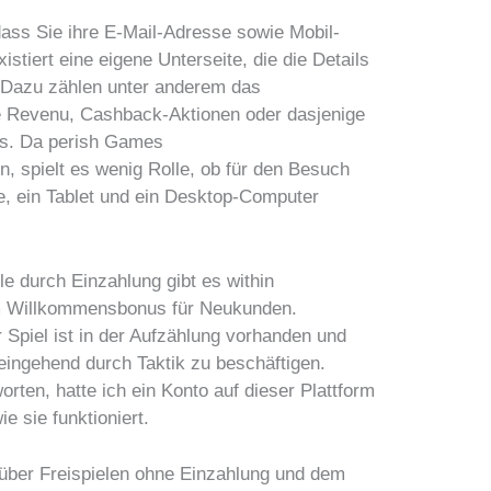
 dass Sie ihre E-Mail-Adresse sowie Mobil-
istiert eine eigene Unterseite, die die Details
 Dazu zählen unter anderem das
 Revenu, Cashback-Aktionen oder dasjenige
s. Da perish Games
, spielt es wenig Rolle, ob für den Besuch
, ein Tablet und ein Desktop-Computer
le durch Einzahlung gibt es within
m Willkommensbonus für Neukunden.
Spiel ist in der Aufzählung vorhanden und
 eingehend durch Taktik zu beschäftigen.
rten, hatte ich ein Konto auf dieser Plattform
e sie funktioniert.
über Freispielen ohne Einzahlung und dem