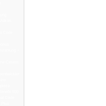
n
rung
Vulkan
mo Code
Bonus
inzahlung +
ine Casino:
eentwickler
sino
mpieza
Benefit 500
nal Code
 Plus