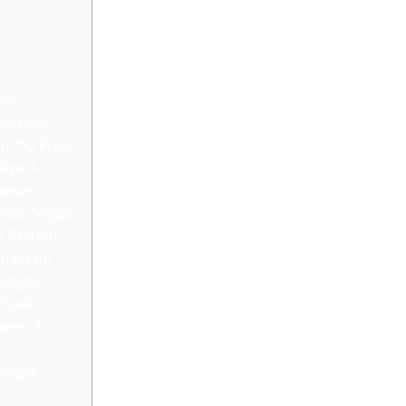
oni
eispiele
 ️ 50 Free
live A
Bonus
ulkan Vegas
 Starten
mmen Im
 Vegas
l Cash
ise: A
niger