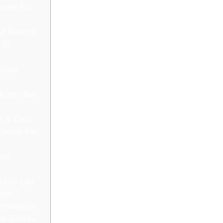
Sowie Bis
ed Reward
 50
Vegas
 Konto Bei
s & Cost-
cheine Für
Kod
n Las Las
iger?
mensbonus
res Zocken