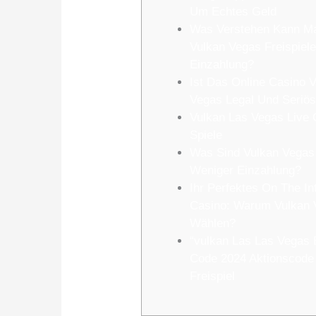
Um Echtes Geld
Was Verstehen Kann M
Vulkan Vegas Freispiel
Einzahlung?
Ist Das Online Casino 
Vegas Legal Und Seriö
Vulkan Las Vegas Live 
Spiele
Was Sind Vulkan Vegas 
Weniger Einzahlung?
Ihr Perfektes On The In
Casino: Warum Vulkan 
Wählen?
“vulkan Las Las Vegas 
Code 2024 Aktionscode
Freispiel