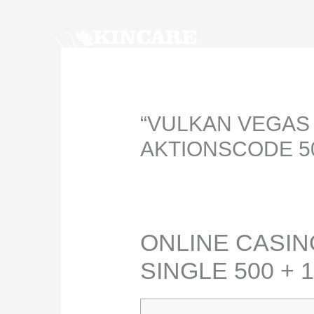
Skip
to
content
“VULKAN VEGAS 
AKTIONSCODE 50
Leave a Comment
/
Uncategoriz
ONLINE CASIN
SINGLE 500 + 